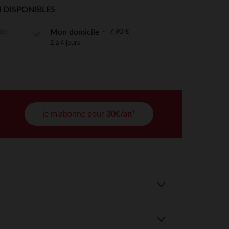
 Options
 DISPONIBLES
tres de confidentialité, en garantissant la conformité avec les
ite
7,90 €
Mon domicile
2 à 4 jours
je m'abonne pour
30€/an*