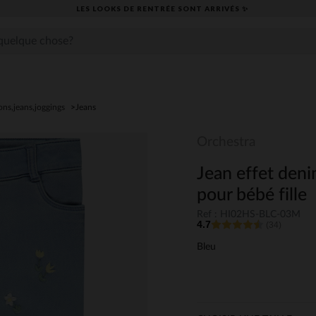
LES LOOKS DE RENTRÉE SONT ARRIVÉS ✨
ons,jeans,joggings
Jeans
Orchestra
Jean effet deni
pour bébé fille
Ref : HI02HS-BLC-03M
4.7
(34)
Bleu