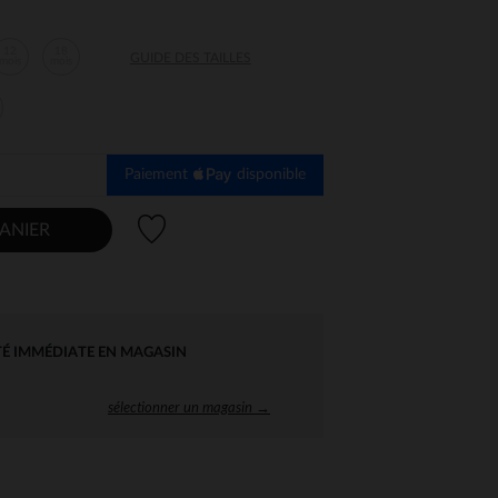
12
18
GUIDE DES TAILLES
mois
mois
Paiement
disponible
Liste de souhaits
ANIER
TÉ IMMÉDIATE EN MAGASIN
sélectionner un magasin →