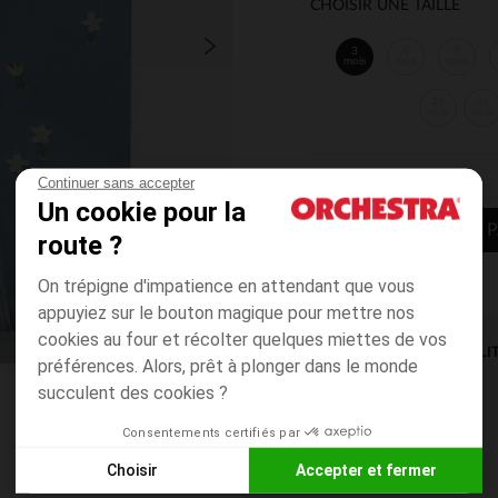
CHOISIR UNE TAILLE
3
6
9
mois
mois
mois
23
36
mois
mois
Continuer sans accepter
Un cookie pour la
AJOUTER AU P
route ?
On trépigne d'impatience en attendant que vous
appuyiez sur le bouton magique pour mettre nos
cookies au four et récolter quelques miettes de vos
DISPONIBILI
préférences. Alors, prêt à plonger dans le monde
succulent des cookies ?
Consentements certifiés par
Choisir
Accepter et fermer