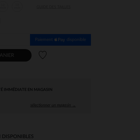
12
18
GUIDE DES TAILLES
mois
mois
Paiement
disponible
Liste de souhaits
ANIER
TÉ IMMÉDIATE EN MAGASIN
sélectionner un magasin →
 DISPONIBLES
 Options