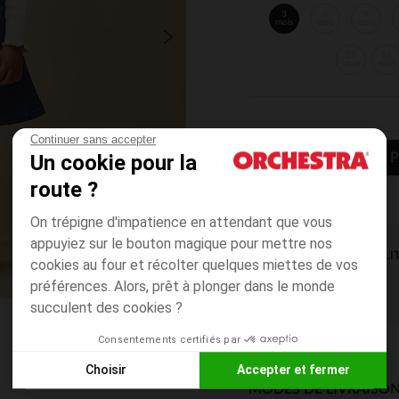
3
6
9
mois
mois
mois
23
36
mois
mois
Continuer sans accepter
Un cookie pour la
AJOUTER AU P
route ?
On trépigne d'impatience en attendant que vous
appuyiez sur le bouton magique pour mettre nos
DISPONIBILI
cookies au four et récolter quelques miettes de vos
préférences. Alors, prêt à plonger dans le monde
succulent des cookies ?
Consentements certifiés par
Choisir
Accepter et fermer
MODES DE LIVRAISON
Axeptio consent
Plateforme de Gestion du Consentement : Personnalisez vos