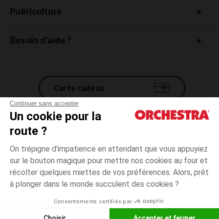
Puériculture
Besoin d'aide ?
Carte cadeau
Continuer sans accepter
Un cookie pour la
Conditions générales de vente
route ?
Mentions légales
*Conditions des offres en cours
On trépigne d'impatience en attendant que vous appuyiez
Données personnelles
sur le bouton magique pour mettre nos cookies au four et
1
Beige
Beige
mois
Gestion des cookies
récolter quelques miettes de vos préférences. Alors, prêt
Accessibilité : non conforme
à plonger dans le monde succulent des cookies ?
Paiement
disponible
Orchestra adhère au code déontologique de la Fédération du e-commerce
Consentements certifiés par
et de la vente à distance française (FEVAD) et au système de Médiation du
Liste d
CHOISIR UNE TAILLE
e-commerce
Choisir
Accepter et fermer