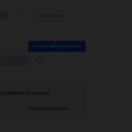
12
18
GUIDE DES TAILLES
mois
mois
Paiement
disponible
Liste de souhaits
AILLE
TÉ IMMÉDIATE EN MAGASIN
sélectionner un magasin →