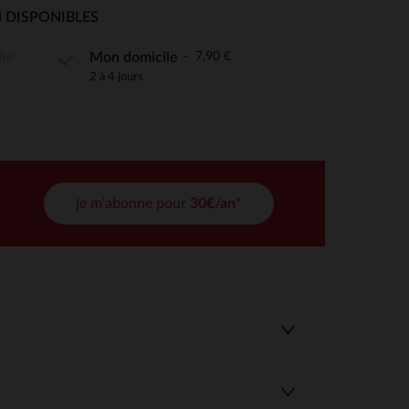
 Options
 DISPONIBLES
tres de confidentialité, en garantissant la conformité avec les
ite
7,90 €
Mon domicile
2 à 4 jours
je m'abonne pour
30€/an*