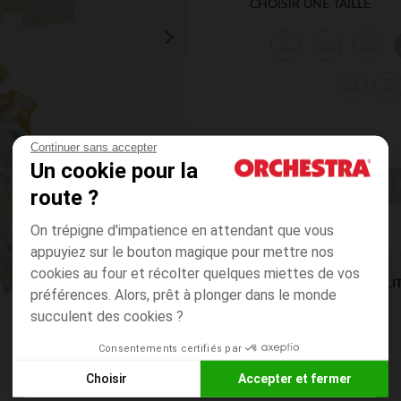
CHOISIR UNE TAILLE
3
6
9
mois
mois
mois
23
36
mois
mois
Continuer sans accepter
Un cookie pour la
CHOISIR UNE T
route ?
On trépigne d'impatience en attendant que vous
appuyiez sur le bouton magique pour mettre nos
cookies au four et récolter quelques miettes de vos
DISPONIBILI
préférences. Alors, prêt à plonger dans le monde
succulent des cookies ?
Consentements certifiés par
Choisir
Accepter et fermer