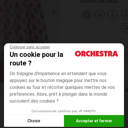
CHOISIR UNE TAILLE
3
4
5
6
ans
ans
ans
an
12
14
ans
an
Continuer sans accepter
Un cookie pour la
CHOISIR UNE T
route ?
On trépigne d'impatience en attendant que vous
appuyiez sur le bouton magique pour mettre nos
cookies au four et récolter quelques miettes de vos
DISPONIBILI
préférences. Alors, prêt à plonger dans le monde
succulent des cookies ?
Consentements certifiés par
Choisir
Accepter et fermer