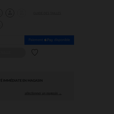
8
10
GUIDE DES TAILLES
s
ans
ans
s
Paiement
disponible
Liste de souhaits
AILLE
TÉ IMMÉDIATE EN MAGASIN
sélectionner un magasin →