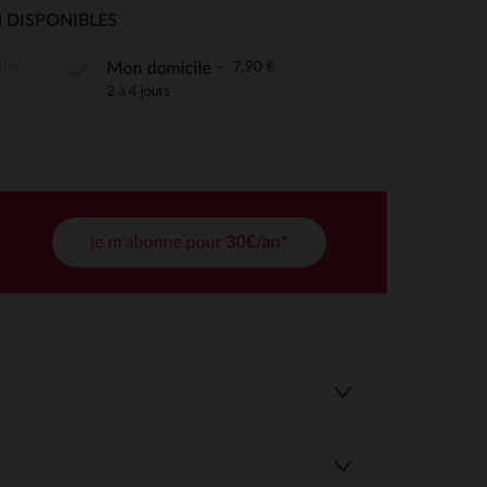
 Options
 DISPONIBLES
tres de confidentialité, en garantissant la conformité avec les
ite
7,90 €
Mon domicile
2 à 4 jours
je m'abonne pour
30€/an*