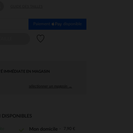
4
GUIDE DES TAILLES
s
Paiement
disponible
Liste de souhaits
AILLE
TÉ IMMÉDIATE EN MAGASIN
sélectionner un magasin →
 DISPONIBLES
ite
7,90 €
Mon domicile
 Options