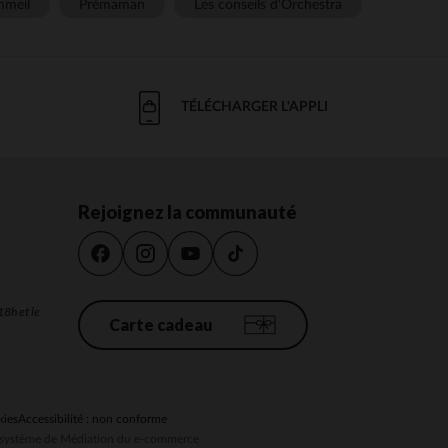
meil
Prémaman
Les conseils d'Orchestra
TÉLÉCHARGER L'APPLI
Rejoignez la communauté
18h et le
Carte cadeau
kies
Accessibilité : non conforme
au système de Médiation du e-commerce