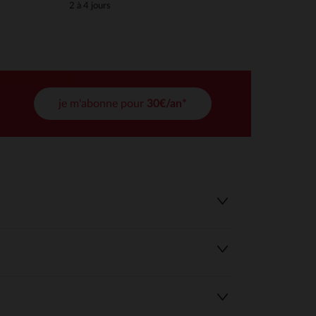
2 à 4 jours
tres de confidentialité, en garantissant la conformité avec les
je m'abonne pour
30€/an*