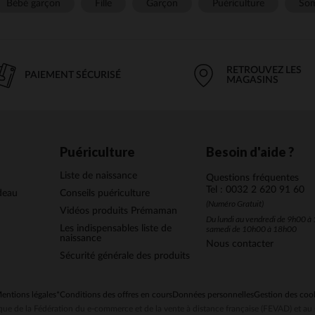
Bébé garçon
Fille
Garçon
Puériculture
Som
RETROUVEZ LES
PAIEMENT SÉCURISÉ
MAGASINS
Puériculture
Besoin d'aide ?
Liste de naissance
Questions fréquentes
Tel : 0032 2 620 91 60
deau
Conseils puériculture
(Numéro Gratuit)
Vidéos produits Prémaman
Du lundi au vendredi de 9h00 à 
Les indispensables liste de
samedi de 10h00 à 18h00
naissance
Nous contacter
Sécurité générale des produits
entions légales
*Conditions des offres en cours
Données personnelles
Gestion des coo
ue de la Fédération du e-commerce et de la vente à distance française (FEVAD) et 