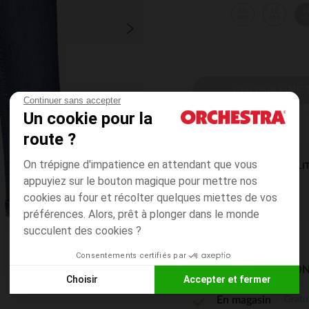
10
12
1
ans
ans
an
CHOISIR UNE T
Continuer sans accepter
Un cookie pour la
route ?
On trépigne d'impatience en attendant que vous
DISPONIBILI
appuyiez sur le bouton magique pour mettre nos
cookies au four et récolter quelques miettes de vos
préférences. Alors, prêt à plonger dans le monde
succulent des cookies ?
Consentements certifiés par
MODES DE LIVRAISON
Choisir
Accepter et fermer
Gratu
En magasin
Axeptio consent
Plateforme de Gestion du Consentement : Personnalisez vos