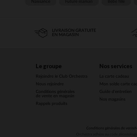
Naissance
Future maman
Bébé fille
LIVRAISON GRATUITE
EN MAGASIN
Le groupe
Nos services
Rejoindre le Club Orchestra
La carte cadeau
Nous rejoindre
Mon solde carte ca
Conditions générales
Guide d'entretien
de vente en magasin
Nos magasins
Rappels produits
Conditions générales de vente
M
Orchestra adhère au code déontologiq