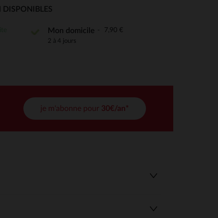
 Options
 DISPONIBLES
tres de confidentialité, en garantissant la conformité avec les
ite
7,90 €
Mon domicile
2 à 4 jours
je m'abonne pour
30€/an*