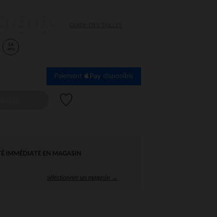
6
7
8
GUIDE DES TAILLES
ns
ans
ans
14
ans
Paiement
disponible
Liste de souhaits
AILLE
TÉ IMMÉDIATE EN MAGASIN
sélectionner un magasin →