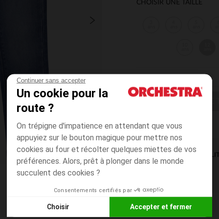
CHOISIR UNE TAILLE
3
4
5
ans
ans
ans
a
10
12
ans
ans
Continuer sans accepter
Un cookie pour la
CHOISIR UNE T
route ?
On trépigne d'impatience en attendant que vous
appuyiez sur le bouton magique pour mettre nos
cookies au four et récolter quelques miettes de vos
DISPONIBILI
préférences. Alors, prêt à plonger dans le monde
succulent des cookies ?
Consentements certifiés par
Choisir
Accepter et fermer