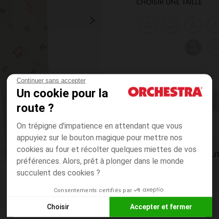
CHOISIR UNE TAILLE
3
4
5
6
ans
ans
ans
an
12
14
ans
an
Continuer sans accepter
Un cookie pour la
CHOISIR UNE T
route ?
On trépigne d'impatience en attendant que vous
appuyiez sur le bouton magique pour mettre nos
cookies au four et récolter quelques miettes de vos
DISPONIBILI
préférences. Alors, prêt à plonger dans le monde
succulent des cookies ?
Consentements certifiés par
Choisir
Accepter et fermer