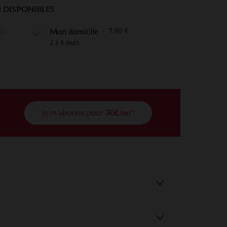
 Options
 DISPONIBLES
tres de confidentialité, en garantissant la conformité avec les
ite
7,90 €
Mon domicile
2 à 4 jours
je m'abonne pour
30€/an*