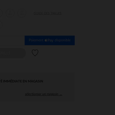
8
10
GUIDE DES TAILLES
s
ans
ans
s
Paiement
disponible
Liste de souhaits
AILLE
TÉ IMMÉDIATE EN MAGASIN
sélectionner un magasin →