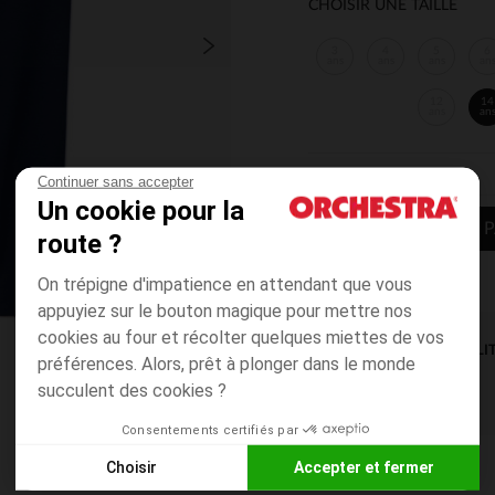
CHOISIR UNE TAILLE
3
4
5
6
ans
ans
ans
an
12
14
ans
an
Continuer sans accepter
Un cookie pour la
AJOUTER AU P
route ?
On trépigne d'impatience en attendant que vous
appuyiez sur le bouton magique pour mettre nos
cookies au four et récolter quelques miettes de vos
DISPONIBILI
préférences. Alors, prêt à plonger dans le monde
succulent des cookies ?
Consentements certifiés par
Choisir
Accepter et fermer