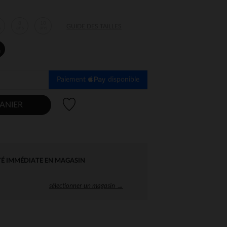
8
10
GUIDE DES TAILLES
s
ans
ans
s
Paiement
disponible
Liste de souhaits
ANIER
TÉ IMMÉDIATE EN MAGASIN
sélectionner un magasin →