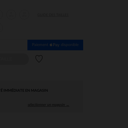
8
10
GUIDE DES TAILLES
s
ans
ans
s
Paiement
disponible
Liste de souhaits
AILLE
TÉ IMMÉDIATE EN MAGASIN
sélectionner un magasin →