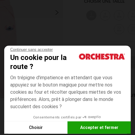
CHOISIR UNE TAILLE
3
4
5
6
ans
ans
ans
an
12
14
ans
an
Continuer sans accepter
Un cookie pour la
CHOISIR UNE T
route ?
On trépigne d'impatience en attendant que vous
appuyiez sur le bouton magique pour mettre nos
cookies au four et récolter quelques miettes de vos
DISPONIBILI
préférences. Alors, prêt à plonger dans le monde
succulent des cookies ?
Consentements certifiés par
Choisir
Accepter et fermer