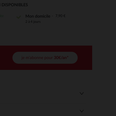
 Options
 DISPONIBLES
tres de confidentialité, en garantissant la conformité avec les
ite
7,90 €
Mon domicile
2 à 4 jours
je m'abonne pour
30€/an*