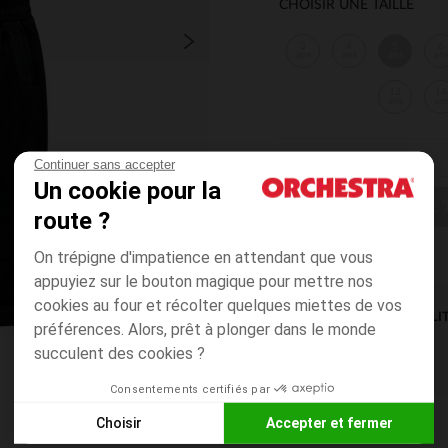
CHOISIR UNE TAILLE
3
4
5
6
ans
ans
ans
an
12
14
ans
an
Continuer sans accepter
Un cookie pour la
CHOISIR UNE T
route ?
On trépigne d'impatience en attendant que vous
appuyiez sur le bouton magique pour mettre nos
cookies au four et récolter quelques miettes de vos
DISPONIBILI
préférences. Alors, prêt à plonger dans le monde
succulent des cookies ?
Consentements certifiés par
Choisir
Accepter et fermer