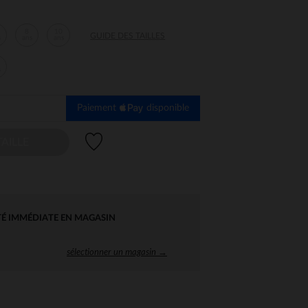
8
10
GUIDE DES TAILLES
s
ans
ans
s
Paiement
disponible
Liste de souhaits
AILLE
TÉ IMMÉDIATE EN MAGASIN
sélectionner un magasin →