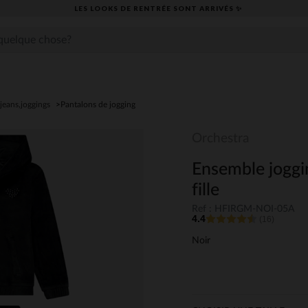
LES LOOKS DE RENTRÉE SONT ARRIVÉS ✨
jeans,joggings
Pantalons de jogging
Orchestra
Ensemble joggin
fille
Ref : HFIRGM-NOI-05A
4.4
(16)
Noir