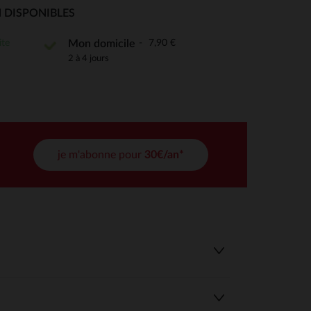
 Options
 DISPONIBLES
tres de confidentialité, en garantissant la conformité avec les
ite
7,90 €
Mon domicile
2 à 4 jours
je m'abonne pour
30€/an*