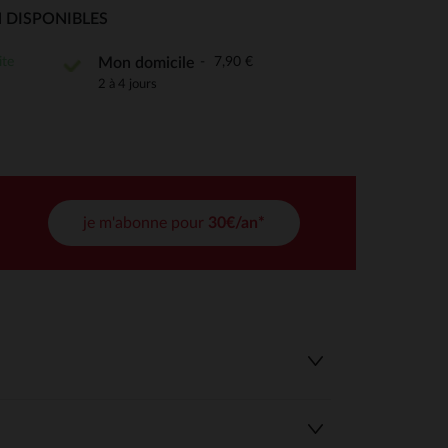
 Options
 DISPONIBLES
tres de confidentialité, en garantissant la conformité avec les
ite
7,90 €
Mon domicile
2 à 4 jours
je m'abonne pour
30€/an*