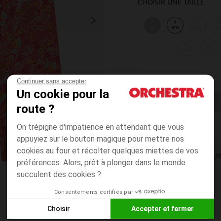
CHOISIR UNE TAILLE
3
4
5
ans
ans
ans
a
10
12
ans
ans
Continuer sans accepter
Un cookie pour la
CHOISIR UNE T
route ?
On trépigne d'impatience en attendant que vous
appuyiez sur le bouton magique pour mettre nos
cookies au four et récolter quelques miettes de vos
DISPONIBILI
préférences. Alors, prêt à plonger dans le monde
succulent des cookies ?
Consentements certifiés par
Choisir
Accepter et fermer