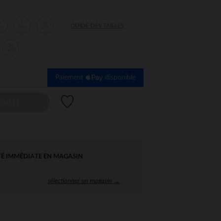
6
7
8
GUIDE DES TAILLES
ns
ans
ans
14
ans
Paiement
disponible
Liste de souhaits
AILLE
TÉ IMMÉDIATE EN MAGASIN
sélectionner un magasin →