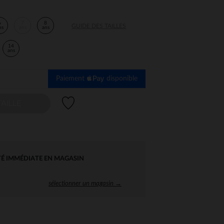
6
7
8
GUIDE DES TAILLES
ns
ans
ans
14
ans
Paiement
disponible
Liste de souhaits
AILLE
TÉ IMMÉDIATE EN MAGASIN
sélectionner un magasin →