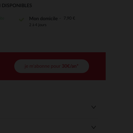
 Options
 DISPONIBLES
tres de confidentialité, en garantissant la conformité avec les
ite
7,90 €
Mon domicile
2 à 4 jours
je m'abonne pour
30€/an*