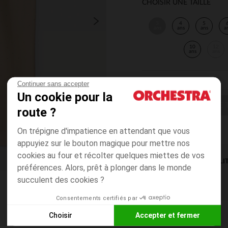
CHOISIR UNE TAILLE
3
4
5
ans
ans
ans
a
10
12
ans
ans
Continuer sans accepter
Un cookie pour la
CHOISIR UNE T
route ?
On trépigne d'impatience en attendant que vous
appuyiez sur le bouton magique pour mettre nos
cookies au four et récolter quelques miettes de vos
DISPONIBILI
préférences. Alors, prêt à plonger dans le monde
succulent des cookies ?
Consentements certifiés par
Choisir
Accepter et fermer