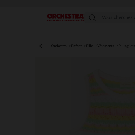
Menu
Orchestra
Enfant
Fille
Vêtements
Pulls,gilet