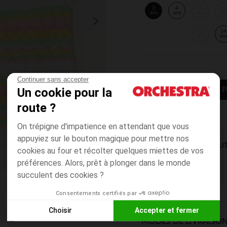
3
4
5
6
ans
ans
ans
an
12
14
ans
an
Continuer sans accepter
Un cookie pour la
AJOUTER AU P
route ?
On trépigne d'impatience en attendant que vous
appuyiez sur le bouton magique pour mettre nos
DISPONIBILI
cookies au four et récolter quelques miettes de vos
préférences. Alors, prêt à plonger dans le monde
succulent des cookies ?
Consentements certifiés par
Choisir
Accepter et fermer
MODES DE LIVRAISON
Axeptio consent
Plateforme de Gestion du Consentement : Personnalisez vos