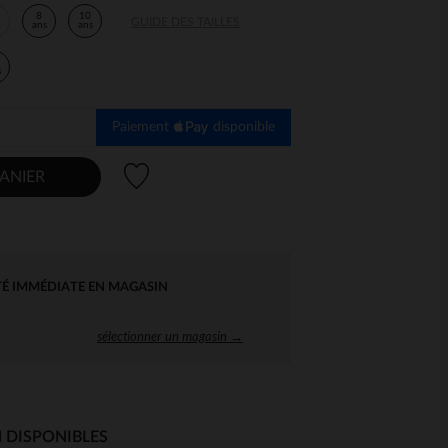
8
10
GUIDE DES TAILLES
s
ans
ans
s
Paiement
disponible
Liste de souhaits
ANIER
TÉ IMMÉDIATE EN MAGASIN
sélectionner un magasin →
 DISPONIBLES
 Options