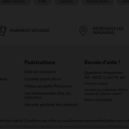
Bébé garçon
Fille
Garçon
Puériculture
Som
RETROUVEZ LES
PAIEMENT SÉCURISÉ
MAGASINS
Puériculture
Besoin d'aide ?
Liste de naissance
Questions fréquentes
Tel : 0032 2 620 91 60
deau
Conseils puériculture
(Numéro Gratuit)
Vidéos produits Prémaman
Du lundi au vendredi de 9h00 à 
Les indispensables liste de
samedi de 10h00 à 18h00
naissance
Nous contacter
Sécurité générale des produits
entions légales
*Conditions des offres en cours
Données personnelles
Gestion des coo
ue de la Fédération du e-commerce et de la vente à distance française (FEVAD) et 