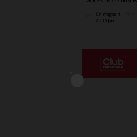
MODES DE LIVRAISON
Notre plateforme vous permet d'adapter et de gérer vos paramè
Gratu
En magasin
3 à 10 jours