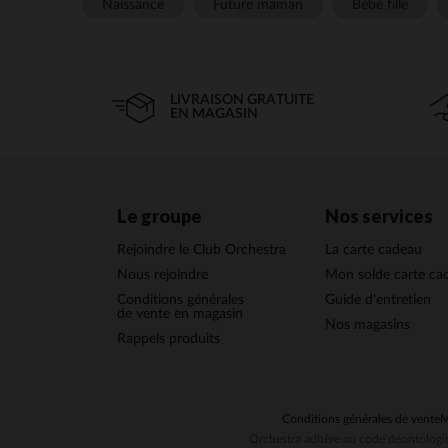
Naissance
Future maman
Bébé fille
LIVRAISON GRATUITE
EN MAGASIN
Le groupe
Nos services
Rejoindre le Club Orchestra
La carte cadeau
Nous rejoindre
Mon solde carte ca
Conditions générales
Guide d'entretien
de vente en magasin
Nos magasins
Rappels produits
Conditions générales de vente
M
Orchestra adhère au code déontologiq