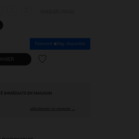
8
10
GUIDE DES TAILLES
s
ans
ans
s
Paiement
disponible
Liste de souhaits
ANIER
TÉ IMMÉDIATE EN MAGASIN
sélectionner un magasin →
 Options