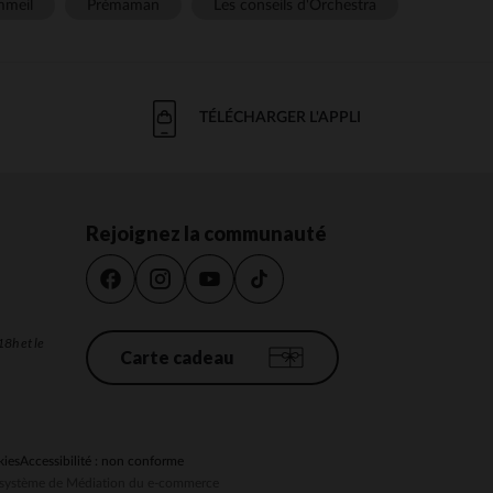
meil
Prémaman
Les conseils d'Orchestra
TÉLÉCHARGER L'APPLI
Rejoignez la communauté
18h et le
Carte cadeau
kies
Accessibilité : non conforme
au système de Médiation du e-commerce