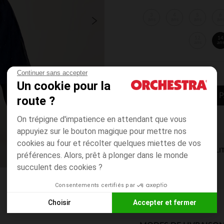
3
4
5
6
ans
ans
ans
an
12
14
ans
an
Continuer sans accepter
Un cookie pour la
AJOUTER AU P
route ?
On trépigne d'impatience en attendant que vous
appuyiez sur le bouton magique pour mettre nos
cookies au four et récolter quelques miettes de vos
DISPONIBILI
préférences. Alors, prêt à plonger dans le monde
succulent des cookies ?
Consentements certifiés par
Choisir
Accepter et fermer
Axeptio consent
Plateforme de Gestion du Consentement : Personnalisez vos