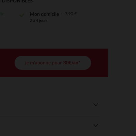
 DISPONIBLES
tres de confidentialité, en garantissant la conformité avec les
ite
7,90 €
Mon domicile
2 à 4 jours
je m'abonne pour
30€/an*