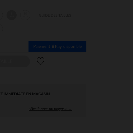
8
10
GUIDE DES TAILLES
s
ans
ans
s
Paiement
disponible
Liste de souhaits
AILLE
TÉ IMMÉDIATE EN MAGASIN
sélectionner un magasin →