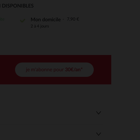
 Options
 DISPONIBLES
tres de confidentialité, en garantissant la conformité avec les
ite
7,90 €
Mon domicile
2 à 4 jours
je m'abonne pour
30€/an*