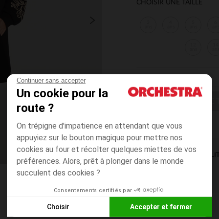
CHOISIR UNE TAILLE
3
4
5
6
ans
ans
ans
an
12
14
ans
an
Continuer sans accepter
Un cookie pour la
CHOISIR UNE T
route ?
On trépigne d'impatience en attendant que vous
appuyiez sur le bouton magique pour mettre nos
cookies au four et récolter quelques miettes de vos
DISPONIBILI
préférences. Alors, prêt à plonger dans le monde
succulent des cookies ?
Consentements certifiés par
Choisir
Accepter et fermer