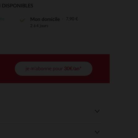
 Options
 DISPONIBLES
tres de confidentialité, en garantissant la conformité avec les
ite
7,90 €
Mon domicile
2 à 4 jours
je m'abonne pour
30€/an*