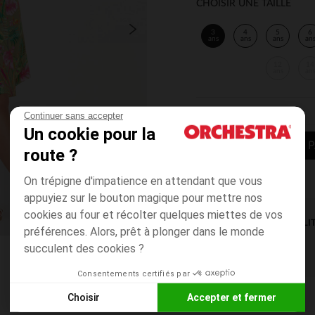
CHOISIR UNE TAILLE
3
4
5
6
ans
ans
ans
an
12
14
ans
an
Continuer sans accepter
Un cookie pour la
AJOUTER AU P
route ?
On trépigne d'impatience en attendant que vous
appuyiez sur le bouton magique pour mettre nos
cookies au four et récolter quelques miettes de vos
DISPONIBILI
préférences. Alors, prêt à plonger dans le monde
succulent des cookies ?
Consentements certifiés par
Choisir
Accepter et fermer