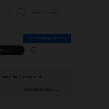
8
10
GUIDE DES TAILLES
s
ans
ans
s
Paiement
disponible
Liste de souhaits
ANIER
TÉ IMMÉDIATE EN MAGASIN
sélectionner un magasin →