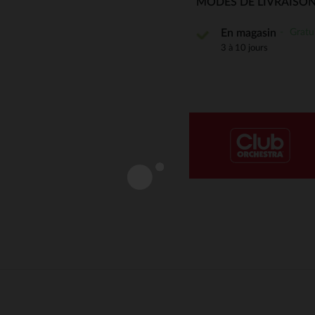
MODES DE LIVRAISON
Notre plateforme vous permet d'adapter et de gérer vos paramè
Gratu
En magasin
3 à 10 jours