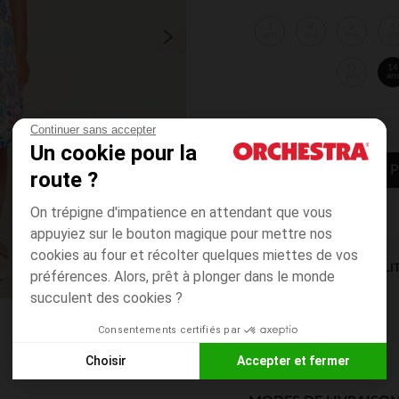
3
4
5
6
ans
ans
ans
an
12
14
ans
an
Continuer sans accepter
Un cookie pour la
AJOUTER AU P
route ?
On trépigne d'impatience en attendant que vous
appuyiez sur le bouton magique pour mettre nos
cookies au four et récolter quelques miettes de vos
DISPONIBILI
préférences. Alors, prêt à plonger dans le monde
succulent des cookies ?
Consentements certifiés par
Choisir
Accepter et fermer
Axeptio consent
Plateforme de Gestion du Consentement : Personnalisez vos