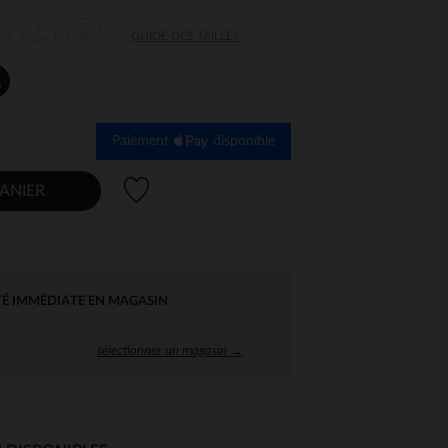
8
10
GUIDE DES TAILLES
s
ans
ans
s
Paiement
disponible
Liste de souhaits
ANIER
TÉ IMMÉDIATE EN MAGASIN
sélectionner un magasin →
 Options