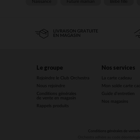
Naissance
Future maman
Bébé fille
LIVRAISON GRATUITE
EN MAGASIN
Le groupe
Nos services
Rejoindre le Club Orchestra
La carte cadeau
Nous rejoindre
Mon solde carte ca
Conditions générales
Guide d'entretien
de vente en magasin
Nos magasins
Rappels produits
Conditions générales de vente
M
Orchestra adhère au code déontologiq