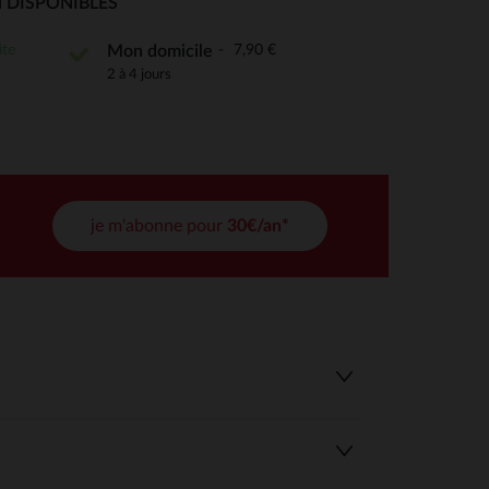
 DISPONIBLES
tres de confidentialité, en garantissant la conformité avec les
ite
7,90 €
Mon domicile
2 à 4 jours
je m'abonne pour
30€/an*