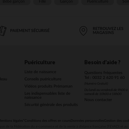
Bébé garçon
Fille
Garçon
Puériculture
Som
RETROUVEZ LES
PAIEMENT SÉCURISÉ
MAGASINS
Puériculture
Besoin d'aide ?
Liste de naissance
Questions fréquentes
Tel : 0032 2 620 91 60
deau
Conseils puériculture
(Numéro Gratuit)
Vidéos produits Prémaman
Du lundi au vendredi de 9h00 à 
Les indispensables liste de
samedi de 10h00 à 18h00
naissance
Nous contacter
Sécurité générale des produits
entions légales
*Conditions des offres en cours
Données personnelles
Gestion des coo
ue de la Fédération du e-commerce et de la vente à distance française (FEVAD) et 