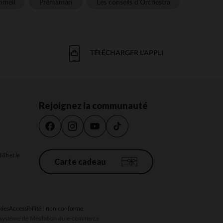
meil
Prémaman
Les conseils d'Orchestra
TÉLÉCHARGER L'APPLI
Rejoignez la communauté
18h et le
Carte cadeau
kies
Accessibilité : non conforme
au système de Médiation du e-commerce