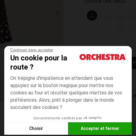
CHOISIR UNE TAILLE
3
4
5
6
ans
ans
ans
an
12
14
ans
an
Continuer sans accepter
Un cookie pour la
AJOUTER AU P
route ?
On trépigne d'impatience en attendant que vous
appuyiez sur le bouton magique pour mettre nos
cookies au four et récolter quelques miettes de vos
DISPONIBILI
préférences. Alors, prêt à plonger dans le monde
succulent des cookies ?
Consentements certifiés par
Choisir
Accepter et fermer