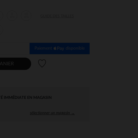
8
10
GUIDE DES TAILLES
s
ans
ans
s
Paiement
disponible
Liste de souhaits
ANIER
TÉ IMMÉDIATE EN MAGASIN
sélectionner un magasin →