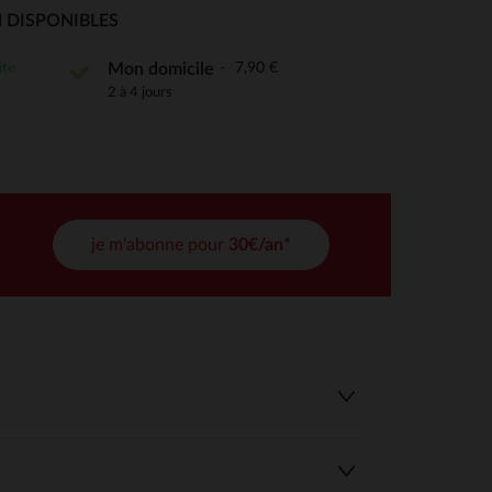
 Options
 DISPONIBLES
tres de confidentialité, en garantissant la conformité avec les
ite
7,90 €
Mon domicile
2 à 4 jours
je m'abonne pour
30€/an*