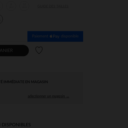
8
10
GUIDE DES TAILLES
s
ans
ans
s
Paiement
disponible
Liste de souhaits
ANIER
TÉ IMMÉDIATE EN MAGASIN
sélectionner un magasin →
 DISPONIBLES
 Options