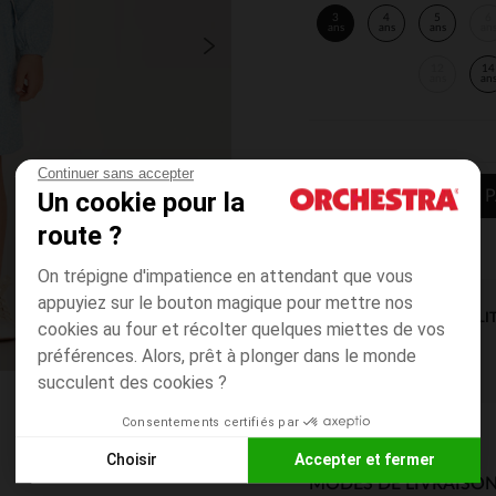
3
4
5
6
ans
ans
ans
an
12
14
ans
an
Continuer sans accepter
Un cookie pour la
AJOUTER AU P
route ?
On trépigne d'impatience en attendant que vous
appuyiez sur le bouton magique pour mettre nos
DISPONIBILI
cookies au four et récolter quelques miettes de vos
préférences. Alors, prêt à plonger dans le monde
succulent des cookies ?
Consentements certifiés par
Choisir
Accepter et fermer
MODES DE LIVRAISON
Axeptio consent
Plateforme de Gestion du Consentement : Personnalisez vos