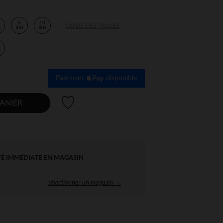
8
10
GUIDE DES TAILLES
s
ans
ans
s
Paiement
disponible
Liste de souhaits
ANIER
TÉ IMMÉDIATE EN MAGASIN
sélectionner un magasin →