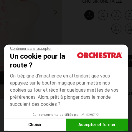
CHOISIR UNE TAILLE
3
4
5
6
ans
ans
ans
an
12
14
ans
an
Continuer sans accepter
Un cookie pour la
AJOUTER AU P
route ?
On trépigne d'impatience en attendant que vous
appuyiez sur le bouton magique pour mettre nos
cookies au four et récolter quelques miettes de vos
DISPONIBILI
préférences. Alors, prêt à plonger dans le monde
succulent des cookies ?
Consentements certifiés par
Choisir
Accepter et fermer