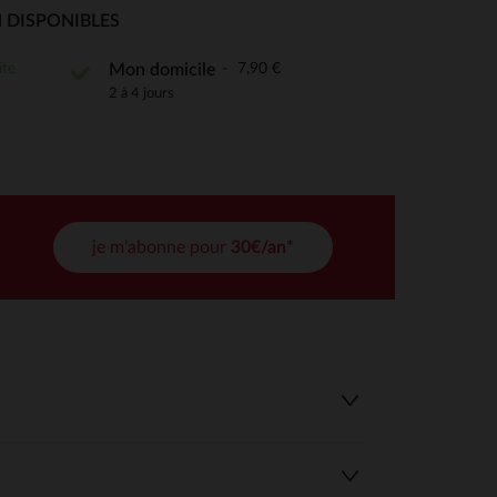
 Options
 DISPONIBLES
tres de confidentialité, en garantissant la conformité avec les
ite
7,90 €
Mon domicile
2 à 4 jours
je m'abonne pour
30€/an*