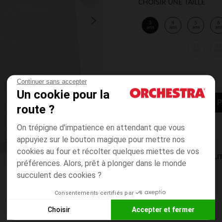
CHOISIR UNE TAILLE
3
4
5
6
ans
ans
ans
an
12
14
ans
an
Continuer sans accepter
Un cookie pour la
AJOUTER AU P
route ?
On trépigne d'impatience en attendant que vous
appuyiez sur le bouton magique pour mettre nos
cookies au four et récolter quelques miettes de vos
DISPONIBILI
préférences. Alors, prêt à plonger dans le monde
succulent des cookies ?
Consentements certifiés par
Choisir
Accepter et fermer