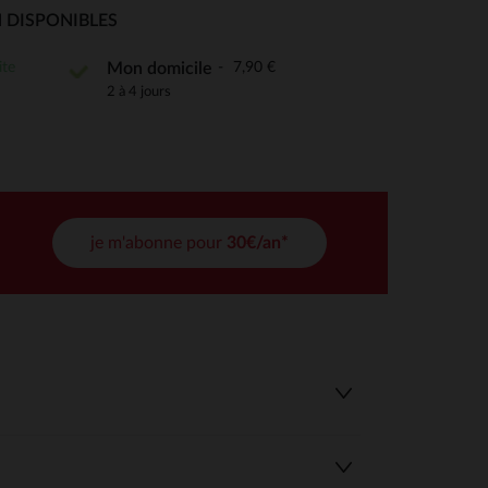
 Options
 DISPONIBLES
tres de confidentialité, en garantissant la conformité avec les
ite
7,90 €
Mon domicile
2 à 4 jours
je m'abonne pour
30€/an*