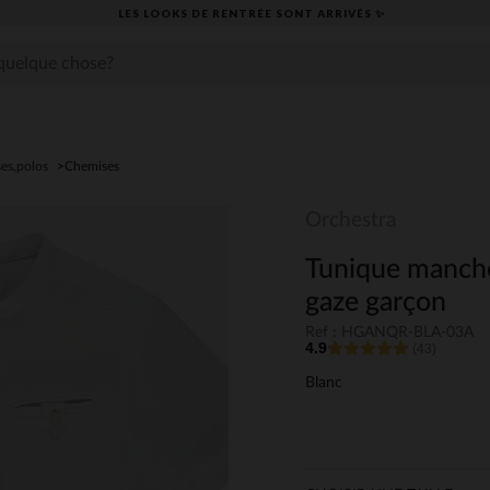
LES LOOKS DE RENTRÉE SONT ARRIVÉS ✨
es,polos
Chemises
Orchestra
Tunique manche
gaze garçon
Ref : HGANQR-BLA-03A
4.9
(43)
Blanc