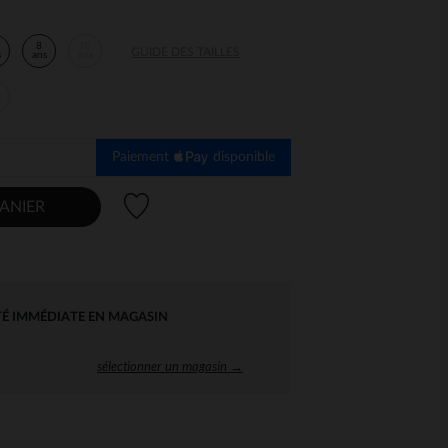
8
10
GUIDE DES TAILLES
s
ans
ans
s
Paiement
disponible
Liste de souhaits
ANIER
TÉ IMMÉDIATE EN MAGASIN
sélectionner un magasin →