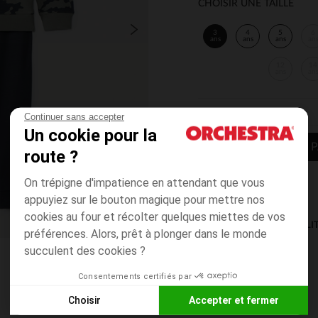
CHOISIR UNE TAILLE
3
4
5
6
ans
ans
ans
an
12
14
ans
an
Continuer sans accepter
Un cookie pour la
AJOUTER AU P
route ?
On trépigne d'impatience en attendant que vous
appuyiez sur le bouton magique pour mettre nos
cookies au four et récolter quelques miettes de vos
DISPONIBILI
préférences. Alors, prêt à plonger dans le monde
succulent des cookies ?
Consentements certifiés par
Choisir
Accepter et fermer