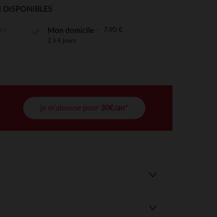
 Options
 DISPONIBLES
tres de confidentialité, en garantissant la conformité avec les
ite
7,90 €
Mon domicile
2 à 4 jours
je m'abonne pour
30€/an*