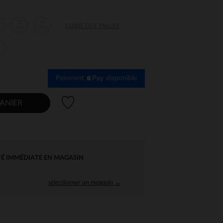
8
10
GUIDE DES TAILLES
s
ans
ans
s
Paiement
disponible
Liste de souhaits
ANIER
TÉ IMMÉDIATE EN MAGASIN
sélectionner un magasin →