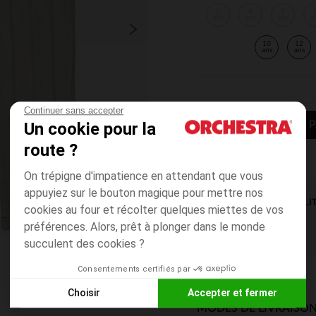
3
4
5
ans
ans
ans
a
10
12
ans
ans
Continuer sans accepter
Un cookie pour la
AJOUTER AU P
route ?
On trépigne d'impatience en attendant que vous
appuyiez sur le bouton magique pour mettre nos
DISPONIBILI
cookies au four et récolter quelques miettes de vos
préférences. Alors, prêt à plonger dans le monde
succulent des cookies ?
Consentements certifiés par
Choisir
Accepter et fermer
MODES DE LIVRAISON
Axeptio consent
Plateforme de Gestion du Consentement : Personnalisez vos