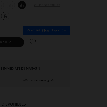
6
7
8
GUIDE DES TAILLES
ns
ans
ans
14
ans
Paiement
disponible
Liste de souhaits
ANIER
TÉ IMMÉDIATE EN MAGASIN
sélectionner un magasin →
 DISPONIBLES
 Options