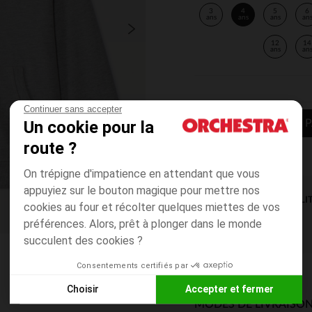
3
4
5
6
ans
ans
ans
an
12
14
ans
an
Continuer sans accepter
Un cookie pour la
AJOUTER AU P
route ?
On trépigne d'impatience en attendant que vous
appuyiez sur le bouton magique pour mettre nos
DISPONIBILI
cookies au four et récolter quelques miettes de vos
préférences. Alors, prêt à plonger dans le monde
succulent des cookies ?
Consentements certifiés par
Choisir
Accepter et fermer
MODES DE LIVRAISON
Axeptio consent
Plateforme de Gestion du Consentement : Personnalisez vos