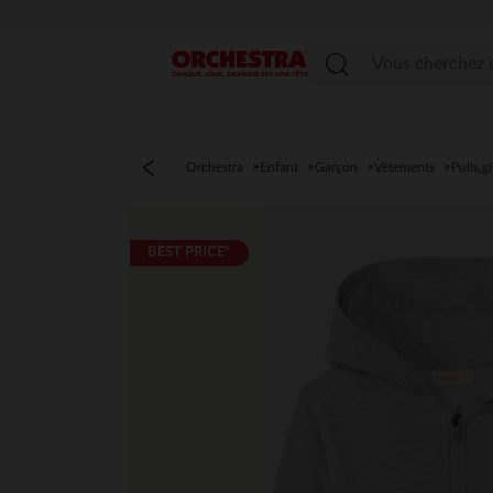
Menu
Orchestra
Enfant
Garçon
Vêtements
Pulls,g
BEST PRICE*