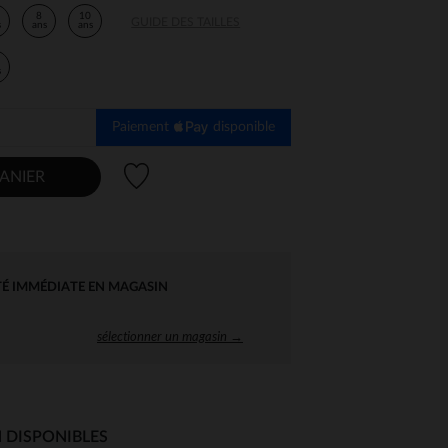
8
10
GUIDE DES TAILLES
s
ans
ans
s
Paiement
disponible
Liste de souhaits
ANIER
TÉ IMMÉDIATE EN MAGASIN
sélectionner un magasin →
 DISPONIBLES
 Options