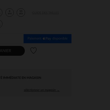
8
10
GUIDE DES TAILLES
s
ans
ans
s
Paiement
disponible
Liste de souhaits
ANIER
TÉ IMMÉDIATE EN MAGASIN
sélectionner un magasin →