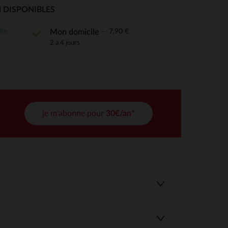
 Options
 DISPONIBLES
tres de confidentialité, en garantissant la conformité avec les
ite
7,90 €
Mon domicile
2 à 4 jours
je m'abonne pour
30€/an*