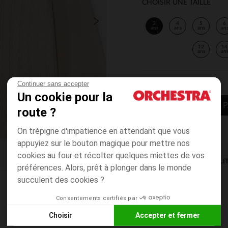
CHOISIR UNE TAILLE
3
4
5
6
ans
ans
ans
an
12
14
ans
an
Continuer sans accepter
Un cookie pour la
AJOUTER AU P
route ?
On trépigne d'impatience en attendant que vous
appuyiez sur le bouton magique pour mettre nos
cookies au four et récolter quelques miettes de vos
DISPONIBILI
préférences. Alors, prêt à plonger dans le monde
succulent des cookies ?
Consentements certifiés par
Choisir
Accepter et fermer