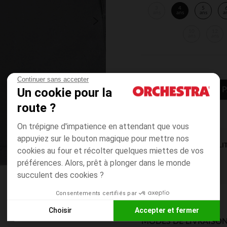
3
4
5
ans
ans
ans
a
10
12
ans
ans
Continuer sans accepter
Un cookie pour la
AJOUTER AU P
route ?
On trépigne d'impatience en attendant que vous
appuyiez sur le bouton magique pour mettre nos
DISPONIBILI
cookies au four et récolter quelques miettes de vos
préférences. Alors, prêt à plonger dans le monde
succulent des cookies ?
Consentements certifiés par
Choisir
Accepter et fermer
MODES DE LIVRAISON
Axeptio consent
Plateforme de Gestion du Consentement : Personnalisez vos