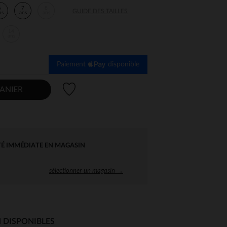
6
7
8
GUIDE DES TAILLES
ns
ans
ans
14
ans
Paiement
disponible
Liste de souhaits
ANIER
TÉ IMMÉDIATE EN MAGASIN
sélectionner un magasin →
 DISPONIBLES
 Options