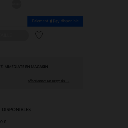
Unique
Paiement
disponible
Liste de souhaits
AILLE
TÉ IMMÉDIATE EN MAGASIN
sélectionner un magasin →
 DISPONIBLES
0 €
 Options