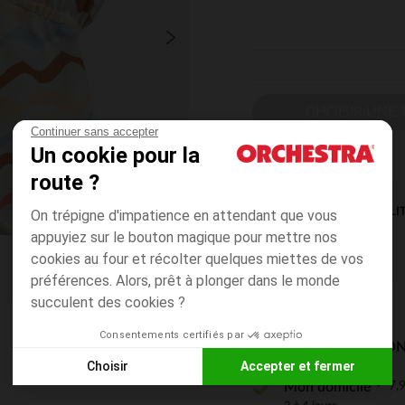
CHOISIR UNE T
Continuer sans accepter
Un cookie pour la
route ?
DISPONIBILI
On trépigne d'impatience en attendant que vous
appuyiez sur le bouton magique pour mettre nos
cookies au four et récolter quelques miettes de vos
préférences. Alors, prêt à plonger dans le monde
succulent des cookies ?
Consentements certifiés par
MODES DE LIVRAISON
Choisir
Accepter et fermer
7,9
Mon domicile
Axeptio consent
Plateforme de Gestion du Consentement : Personnalisez vos