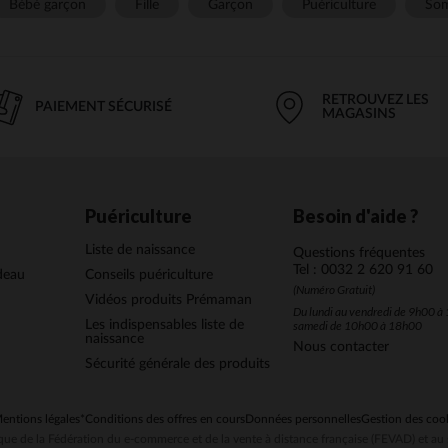
Bébé garçon
Fille
Garçon
Puériculture
Som
RETROUVEZ LES
PAIEMENT SÉCURISÉ
MAGASINS
Puériculture
Besoin d'aide ?
Liste de naissance
Questions fréquentes
Tel : 0032 2 620 91 60
deau
Conseils puériculture
(Numéro Gratuit)
Vidéos produits Prémaman
Du lundi au vendredi de 9h00 à 
Les indispensables liste de
samedi de 10h00 à 18h00
naissance
Nous contacter
Sécurité générale des produits
entions légales
*Conditions des offres en cours
Données personnelles
Gestion des coo
ue de la Fédération du e-commerce et de la vente à distance française (FEVAD) et 