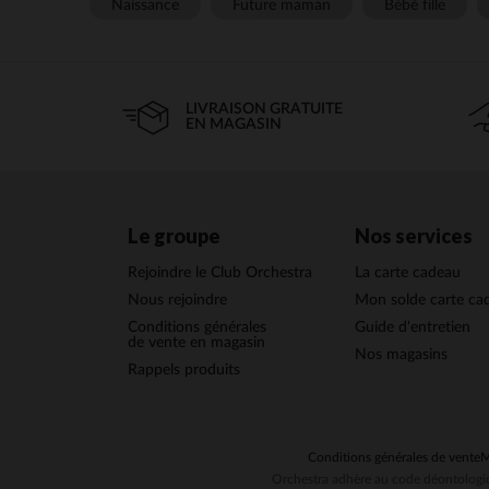
Naissance
Future maman
Bébé fille
LIVRAISON GRATUITE
EN MAGASIN
Le groupe
Nos services
Rejoindre le Club Orchestra
La carte cadeau
Nous rejoindre
Mon solde carte ca
Conditions générales
Guide d'entretien
de vente en magasin
Nos magasins
Rappels produits
Conditions générales de vente
M
Orchestra adhère au code déontologiq