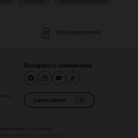
meil
Prémaman
Les conseils d'Orchestra
TÉLÉCHARGER L'APPLI
Rejoignez la communauté
18h et le
Carte cadeau
kies
Accessibilité : non conforme
au système de Médiation du e-commerce