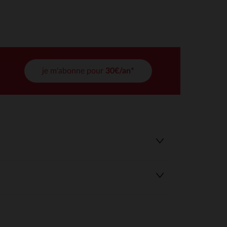
tres de confidentialité, en garantissant la conformité avec les
je m'abonne pour
30€/an*