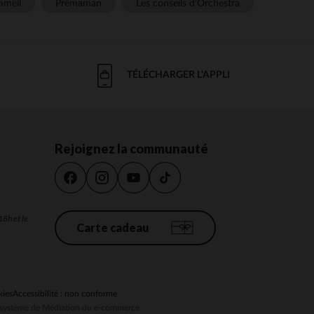
meil
Prémaman
Les conseils d'Orchestra
TÉLÉCHARGER L'APPLI
Rejoignez la communauté
18h et le
Carte cadeau
kies
Accessibilité : non conforme
au système de Médiation du e-commerce