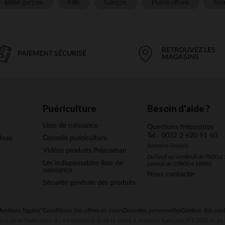
Bébé garçon
Fille
Garçon
Puériculture
Som
RETROUVEZ LES
PAIEMENT SÉCURISÉ
MAGASINS
Puériculture
Besoin d'aide ?
Liste de naissance
Questions fréquentes
Tel : 0032 2 620 91 60
deau
Conseils puériculture
(Numéro Gratuit)
Vidéos produits Prémaman
Du lundi au vendredi de 9h00 à 
Les indispensables liste de
samedi de 10h00 à 18h00
naissance
Nous contacter
Sécurité générale des produits
entions légales
*Conditions des offres en cours
Données personnelles
Gestion des coo
ue de la Fédération du e-commerce et de la vente à distance française (FEVAD) et 