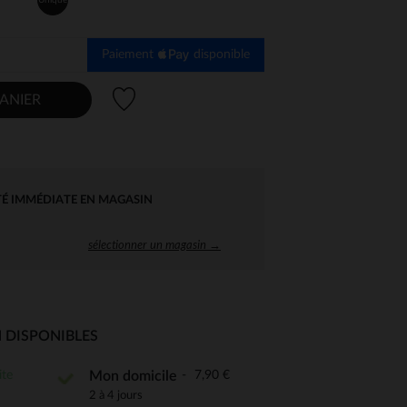
Paiement
disponible
Liste de souhaits
ANIER
TÉ IMMÉDIATE EN MAGASIN
sélectionner un magasin →
 DISPONIBLES
ite
7,90 €
Mon domicile
 Options
2 à 4 jours