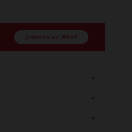
tres de confidentialité, en garantissant la conformité avec les
je m'abonne pour
30€/an*