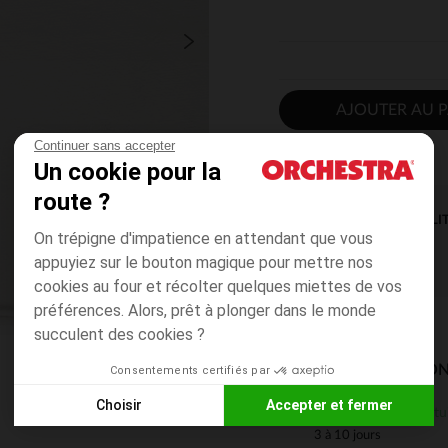
AJOUTER AU P
Continuer sans accepter
Un cookie pour la
route ?
DISPONIBILI
On trépigne d'impatience en attendant que vous
appuyiez sur le bouton magique pour mettre nos
cookies au four et récolter quelques miettes de vos
préférences. Alors, prêt à plonger dans le monde
succulent des cookies ?
MODES DE LIVRAISON
Consentements certifiés par
Choisir
Accepter et fermer
Gratu
En magasin
Axeptio consent
Plateforme de Gestion du Consentement : Personnalisez vos
3 à 10 jours