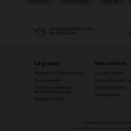
Naissance
Future maman
Bébé fille
LIVRAISON GRATUITE
EN MAGASIN
Le groupe
Nos services
Rejoindre le Club Orchestra
La carte cadeau
Nous rejoindre
Mon solde carte ca
Conditions générales
Guide d'entretien
de vente en magasin
Nos magasins
Rappels produits
Conditions générales de vente
M
Orchestra adhère au code déontologiq