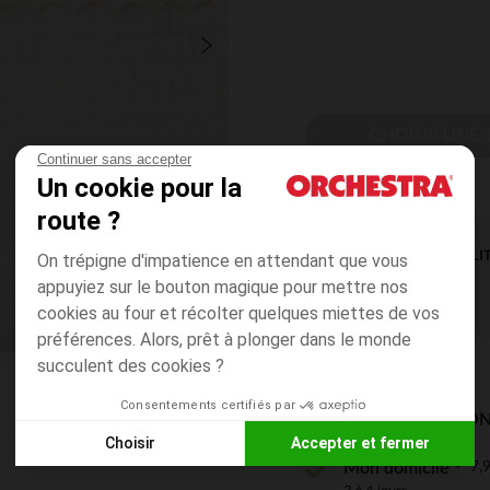
CHOISIR UNE T
Continuer sans accepter
Un cookie pour la
route ?
DISPONIBILI
On trépigne d'impatience en attendant que vous
appuyiez sur le bouton magique pour mettre nos
cookies au four et récolter quelques miettes de vos
préférences. Alors, prêt à plonger dans le monde
succulent des cookies ?
Consentements certifiés par
MODES DE LIVRAISON
Choisir
Accepter et fermer
7,9
Mon domicile
Axeptio consent
Plateforme de Gestion du Consentement : Personnalisez vos