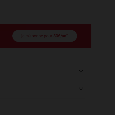
tres de confidentialité, en garantissant la conformité avec les
je m'abonne pour
30€/an*