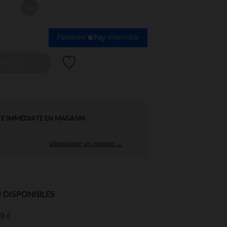
Unique
Paiement
disponible
Liste de souhaits
AILLE
TÉ IMMÉDIATE EN MAGASIN
sélectionner un magasin →
 DISPONIBLES
0 €
 Options