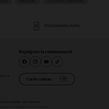
meil
Prémaman
Les conseils d'Orchestra
TÉLÉCHARGER L'APPLI
Rejoignez la communauté
18h et le
Carte cadeau
kies
Accessibilité : non conforme
au système de Médiation du e-commerce