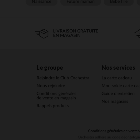
Naissance
Future maman
Bébé fille
LIVRAISON GRATUITE
EN MAGASIN
Le groupe
Nos services
Rejoindre le Club Orchestra
La carte cadeau
Nous rejoindre
Mon solde carte ca
Conditions générales
Guide d'entretien
de vente en magasin
Nos magasins
Rappels produits
Conditions générales de vente
M
Orchestra adhère au code déontologiq