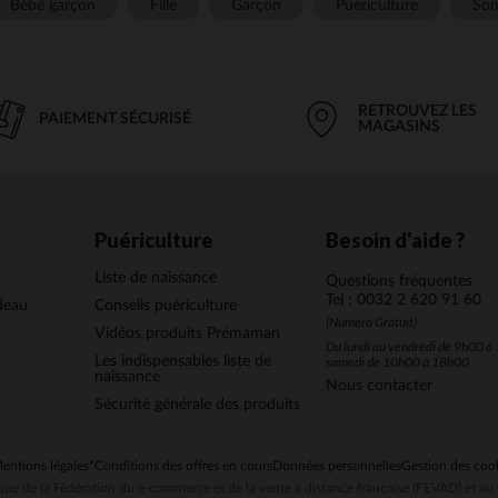
Bébé garçon
Fille
Garçon
Puériculture
Som
RETROUVEZ LES
PAIEMENT SÉCURISÉ
MAGASINS
Puériculture
Besoin d'aide ?
Liste de naissance
Questions fréquentes
Tel : 0032 2 620 91 60
deau
Conseils puériculture
(Numéro Gratuit)
Vidéos produits Prémaman
Du lundi au vendredi de 9h00 à 
Les indispensables liste de
samedi de 10h00 à 18h00
naissance
Nous contacter
Sécurité générale des produits
entions légales
*Conditions des offres en cours
Données personnelles
Gestion des coo
ue de la Fédération du e-commerce et de la vente à distance française (FEVAD) et 