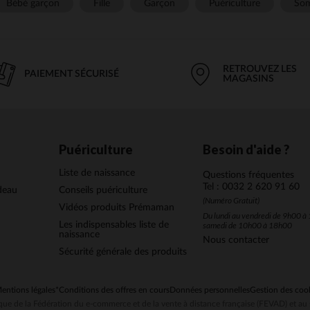
Bébé garçon
Fille
Garçon
Puériculture
Som
RETROUVEZ LES
PAIEMENT SÉCURISÉ
MAGASINS
Puériculture
Besoin d'aide ?
Liste de naissance
Questions fréquentes
Tel : 0032 2 620 91 60
deau
Conseils puériculture
(Numéro Gratuit)
Vidéos produits Prémaman
Du lundi au vendredi de 9h00 à 
Les indispensables liste de
samedi de 10h00 à 18h00
naissance
Nous contacter
Sécurité générale des produits
entions légales
*Conditions des offres en cours
Données personnelles
Gestion des coo
ue de la Fédération du e-commerce et de la vente à distance française (FEVAD) et 