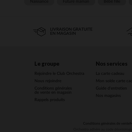
Naissance
Future maman
Bébé fille
LIVRAISON GRATUITE
EN MAGASIN
Le groupe
Nos services
Rejoindre le Club Orchestra
La carte cadeau
Nous rejoindre
Mon solde carte ca
Conditions générales
Guide d'entretien
de vente en magasin
Nos magasins
Rappels produits
Conditions générales de vente
M
Orchestra adhère au code déontologiq