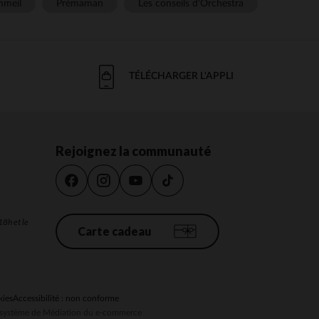
meil
Prémaman
Les conseils d'Orchestra
TÉLÉCHARGER L'APPLI
Rejoignez la communauté
18h et le
Carte cadeau
kies
Accessibilité : non conforme
au système de Médiation du e-commerce