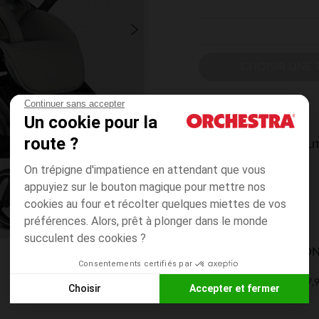
CHOISIR UNE T
Continuer sans accepter
Un cookie pour la
route ?
DISPONIBILI
On trépigne d'impatience en attendant que vous
appuyiez sur le bouton magique pour mettre nos
cookies au four et récolter quelques miettes de vos
préférences. Alors, prêt à plonger dans le monde
succulent des cookies ?
MODES DE LIVRAISON
Consentements certifiés par
7,9
Mon domicile
Choisir
Accepter et fermer
2 à 4 jours
Axeptio consent
Plateforme de Gestion du Consentement : Personnalisez vos