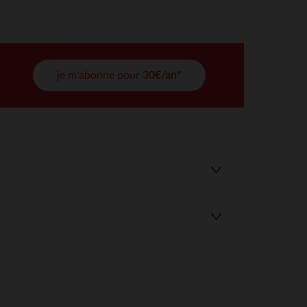
tres de confidentialité, en garantissant la conformité avec les
je m'abonne pour
30€/an*