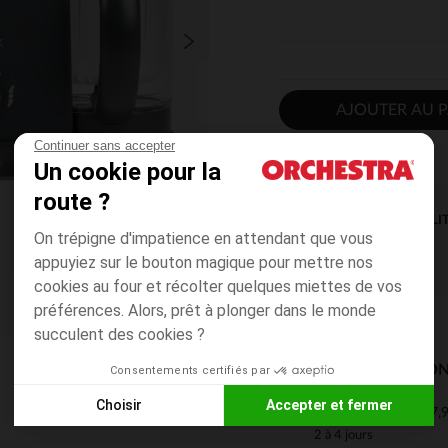
AJOUTER AU P
Continuer sans accepter
Un cookie pour la
route ?
DISPONIBILI
On trépigne d'impatience en attendant que vous
appuyiez sur le bouton magique pour mettre nos
cookies au four et récolter quelques miettes de vos
préférences. Alors, prêt à plonger dans le monde
succulent des cookies ?
MODES DE LIVRAISON
Consentements certifiés par
Choisir
Accepter et fermer
7,9
Mon domicile
Axeptio consent
Plateforme de Gestion du Consentement : Personnalisez vos
2 à 4 jours