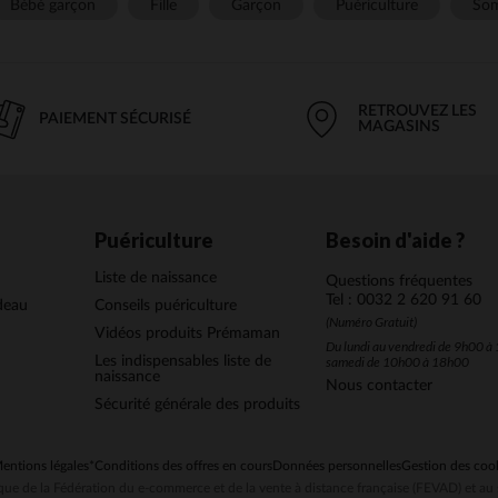
Bébé garçon
Fille
Garçon
Puériculture
Som
RETROUVEZ LES
PAIEMENT SÉCURISÉ
MAGASINS
Puériculture
Besoin d'aide ?
Liste de naissance
Questions fréquentes
Tel : 0032 2 620 91 60
deau
Conseils puériculture
(Numéro Gratuit)
Vidéos produits Prémaman
Du lundi au vendredi de 9h00 à 
Les indispensables liste de
samedi de 10h00 à 18h00
naissance
Nous contacter
Sécurité générale des produits
entions légales
*Conditions des offres en cours
Données personnelles
Gestion des coo
ue de la Fédération du e-commerce et de la vente à distance française (FEVAD) et 