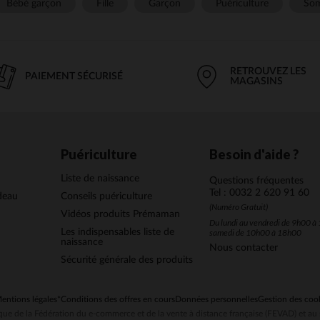
Bébé garçon
Fille
Garçon
Puériculture
Som
RETROUVEZ LES
PAIEMENT SÉCURISÉ
MAGASINS
Puériculture
Besoin d'aide ?
Liste de naissance
Questions fréquentes
Tel : 0032 2 620 91 60
deau
Conseils puériculture
(Numéro Gratuit)
Vidéos produits Prémaman
Du lundi au vendredi de 9h00 à 
Les indispensables liste de
samedi de 10h00 à 18h00
naissance
Nous contacter
Sécurité générale des produits
entions légales
*Conditions des offres en cours
Données personnelles
Gestion des coo
ue de la Fédération du e-commerce et de la vente à distance française (FEVAD) et 