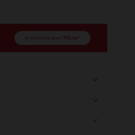
tres de confidentialité, en garantissant la conformité avec les
je m'abonne pour
30€/an*