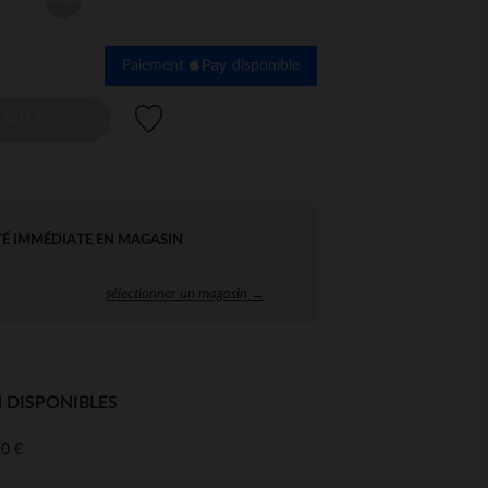
Paiement
disponible
Liste de souhaits
AILLE
TÉ IMMÉDIATE EN MAGASIN
sélectionner un magasin →
 DISPONIBLES
0 €
 Options