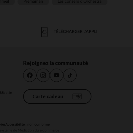
meil
Prémaman
Les conseils d'Orchestra
TÉLÉCHARGER L'APPLI
Rejoignez la communauté
18h et le
Carte cadeau
kies
Accessibilité : non conforme
au système de Médiation du e-commerce