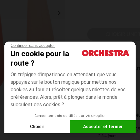
CHOISIR UNE T
Continuer sans accepter
Un cookie pour la
route ?
DISPONIBILI
On trépigne d'impatience en attendant que vous
appuyiez sur le bouton magique pour mettre nos
cookies au four et récolter quelques miettes de vos
préférences. Alors, prêt à plonger dans le monde
succulent des cookies ?
MODES DE LIVRAISON
Consentements certifiés par
Choisir
Accepter et fermer
7,9
Mon domicile
Axeptio consent
Plateforme de Gestion du Consentement : Personnalisez vos
2 à 4 jours