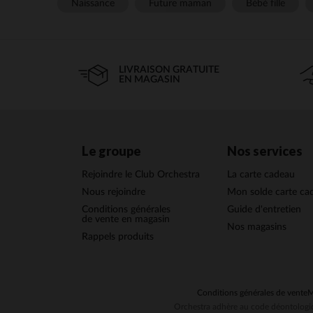
Naissance
Future maman
Bébé fille
LIVRAISON GRATUITE
EN MAGASIN
Le groupe
Nos services
Rejoindre le Club Orchestra
La carte cadeau
Nous rejoindre
Mon solde carte ca
Conditions générales
Guide d'entretien
de vente en magasin
Nos magasins
Rappels produits
Conditions générales de vente
M
Orchestra adhère au code déontologiq