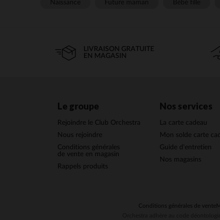
Naissance
Future maman
Bébé fille
LIVRAISON GRATUITE
EN MAGASIN
Le groupe
Nos services
Rejoindre le Club Orchestra
La carte cadeau
Nous rejoindre
Mon solde carte ca
Conditions générales
Guide d'entretien
de vente en magasin
Nos magasins
Rappels produits
Conditions générales de vente
M
Orchestra adhère au code déontologiq