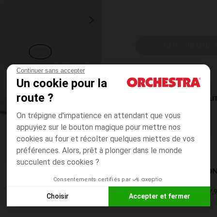
CHOISIR UNE T
Continuer sans accepter
Un cookie pour la
route ?
DISPONIBILI
On trépigne d'impatience en attendant que vous
appuyiez sur le bouton magique pour mettre nos
cookies au four et récolter quelques miettes de vos
préférences. Alors, prêt à plonger dans le monde
succulent des cookies ?
MODES DE LIVRAISON
Consentements certifiés par
7,9
Mon domicile
Choisir
Accepter et fermer
2 à 4 jours
Axeptio consent
Plateforme de Gestion du Consentement : Personnalisez vos