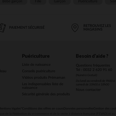
Bébé garçon
Fille
Garçon
Puériculture
Som
RETROUVEZ LES
PAIEMENT SÉCURISÉ
MAGASINS
Puériculture
Besoin d'aide ?
Liste de naissance
Questions fréquentes
Tel : 0032 2 620 91 60
deau
Conseils puériculture
(Numéro Gratuit)
Vidéos produits Prémaman
Du lundi au vendredi de 9h00 à 
Les indispensables liste de
samedi de 10h00 à 18h00
naissance
Nous contacter
Sécurité générale des produits
entions légales
*Conditions des offres en cours
Données personnelles
Gestion des coo
ue de la Fédération du e-commerce et de la vente à distance française (FEVAD) et 