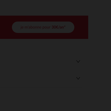
tres de confidentialité, en garantissant la conformité avec les
je m'abonne pour
30€/an*