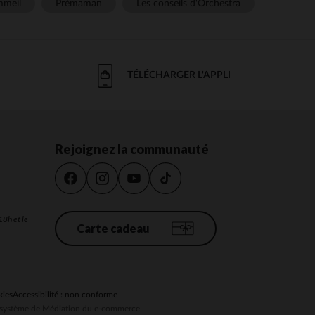
meil
Prémaman
Les conseils d'Orchestra
TÉLÉCHARGER L'APPLI
Rejoignez la communauté
18h et le
Carte cadeau
kies
Accessibilité : non conforme
au système de Médiation du e-commerce