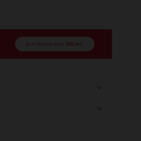
tres de confidentialité, en garantissant la conformité avec les
je m'abonne pour
30€/an*