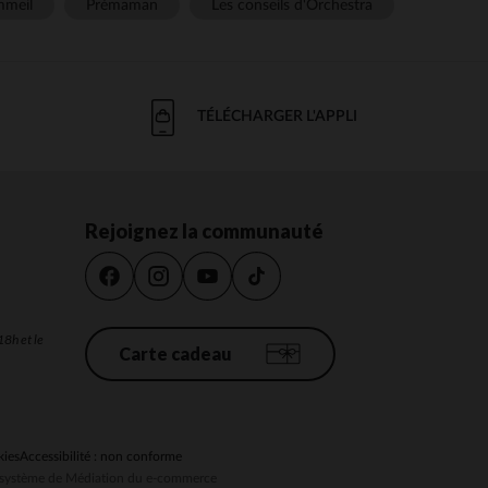
meil
Prémaman
Les conseils d'Orchestra
TÉLÉCHARGER L'APPLI
Rejoignez la communauté
18h et le
Carte cadeau
kies
Accessibilité : non conforme
au système de Médiation du e-commerce