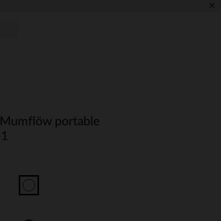
×
e Mumflöw portable
-1