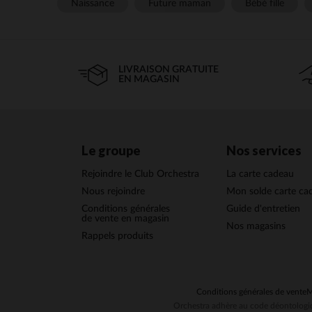
Naissance
Future maman
Bébé fille
LIVRAISON GRATUITE
EN MAGASIN
Le groupe
Nos services
Rejoindre le Club Orchestra
La carte cadeau
Nous rejoindre
Mon solde carte ca
Conditions générales
Guide d'entretien
de vente en magasin
Nos magasins
Rappels produits
Conditions générales de vente
M
Orchestra adhère au code déontologiq