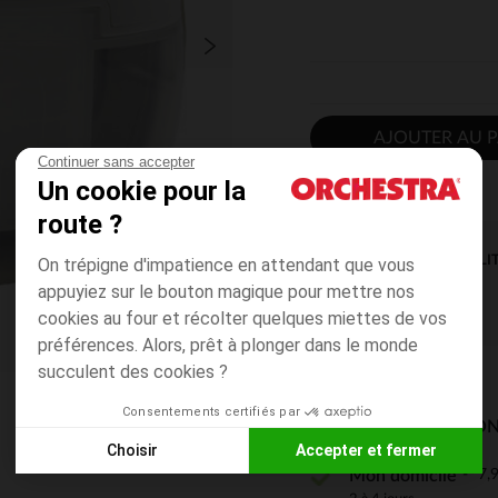
AJOUTER AU P
Continuer sans accepter
Un cookie pour la
route ?
DISPONIBILI
On trépigne d'impatience en attendant que vous
appuyiez sur le bouton magique pour mettre nos
cookies au four et récolter quelques miettes de vos
préférences. Alors, prêt à plonger dans le monde
succulent des cookies ?
Consentements certifiés par
MODES DE LIVRAISON
Choisir
Accepter et fermer
7,9
Mon domicile
Axeptio consent
Plateforme de Gestion du Consentement : Personnalisez vos