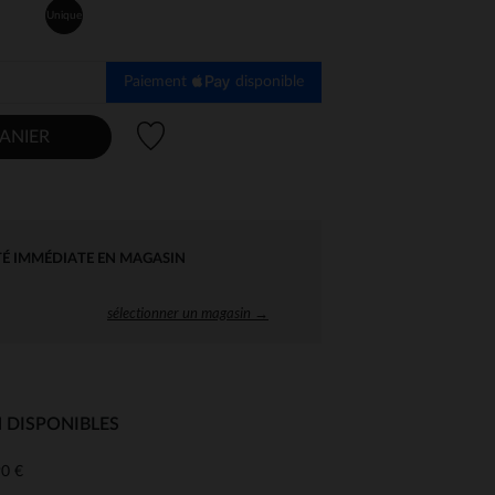
Unique
Paiement
disponible
Liste de souhaits
ANIER
TÉ IMMÉDIATE EN MAGASIN
sélectionner un magasin →
 DISPONIBLES
0 €
 Options