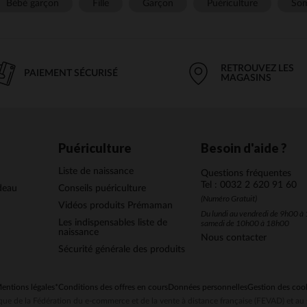
Bébé garçon
Fille
Garçon
Puériculture
Som
RETROUVEZ LES
PAIEMENT SÉCURISÉ
MAGASINS
Puériculture
Besoin d'aide ?
Liste de naissance
Questions fréquentes
Tel : 0032 2 620 91 60
deau
Conseils puériculture
(Numéro Gratuit)
Vidéos produits Prémaman
Du lundi au vendredi de 9h00 à 
Les indispensables liste de
samedi de 10h00 à 18h00
naissance
Nous contacter
Sécurité générale des produits
entions légales
*Conditions des offres en cours
Données personnelles
Gestion des coo
ue de la Fédération du e-commerce et de la vente à distance française (FEVAD) et 