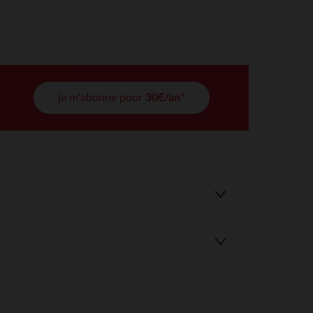
tres de confidentialité, en garantissant la conformité avec les
je m'abonne pour
30€/an*