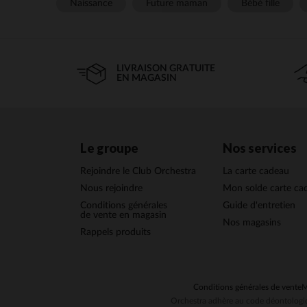
Naissance
Future maman
Bébé fille
LIVRAISON GRATUITE
EN MAGASIN
Le groupe
Nos services
Rejoindre le Club Orchestra
La carte cadeau
Nous rejoindre
Mon solde carte ca
Conditions générales
Guide d'entretien
de vente en magasin
Nos magasins
Rappels produits
Conditions générales de vente
M
Orchestra adhère au code déontologiq