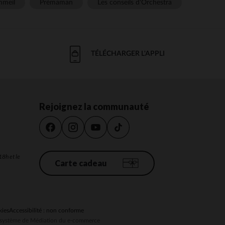
meil
Prémaman
Les conseils d'Orchestra
TÉLÉCHARGER L'APPLI
Rejoignez la communauté
18h et le
Carte cadeau
kies
Accessibilité : non conforme
au système de Médiation du e-commerce