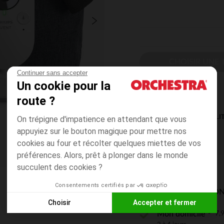
CHOISIR UNE T
Continuer sans accepter
Un cookie pour la
route ?
DISPONIBILI
On trépigne d'impatience en attendant que vous
appuyiez sur le bouton magique pour mettre nos
cookies au four et récolter quelques miettes de vos
préférences. Alors, prêt à plonger dans le monde
succulent des cookies ?
Consentements certifiés par
MODES DE LIVRAISON
Choisir
Accepter et fermer
7,9
Mon domicile
Axeptio consent
Plateforme de Gestion du Consentement : Personnalisez vos