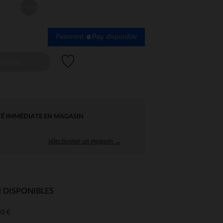
Unique
Paiement
disponible
Liste de souhaits
AILLE
TÉ IMMÉDIATE EN MAGASIN
sélectionner un magasin →
 DISPONIBLES
0 €
 Options