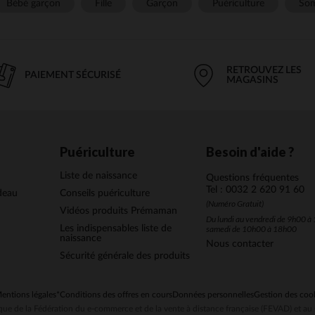
Bébé garçon
Fille
Garçon
Puériculture
Som
RETROUVEZ LES
PAIEMENT SÉCURISÉ
MAGASINS
Puériculture
Besoin d'aide ?
Liste de naissance
Questions fréquentes
Tel : 0032 2 620 91 60
deau
Conseils puériculture
(Numéro Gratuit)
Vidéos produits Prémaman
Du lundi au vendredi de 9h00 à 
Les indispensables liste de
samedi de 10h00 à 18h00
naissance
Nous contacter
Sécurité générale des produits
entions légales
*Conditions des offres en cours
Données personnelles
Gestion des coo
ue de la Fédération du e-commerce et de la vente à distance française (FEVAD) et 