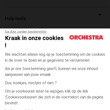
Hulp nodig
Ga door zonder toestemming
Kraak in onze cookies
!
De cadeaukaart
We wachten alleen nog op je toestemming om de cookies
in de oven te doen en je gegevens te verzamelen.
Als je ons toestemming geeft, kunnen we onze inhoud
aanpassen aan jouw smaak.
Algemene verkoopsvoorwaarden
Dus, koekjes, nootjes of niet ?
Wettelijke bepalingen
*Commerciële aanbiedingen
Om je voorkeuren later te wijzigen, klik op de link
Persoonsgegevens
'Cookievoorkeuren' die zich in de voettekst van de pagina
Geel
Geel
50
Cookies beheren
bevindt.
Toegankelijkheid: niet conform