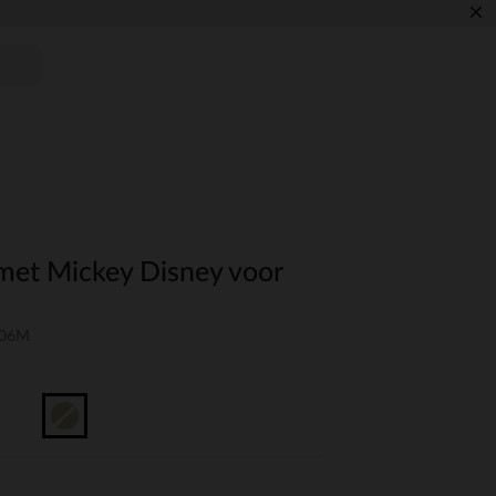
×
 met Mickey Disney voor
-06M