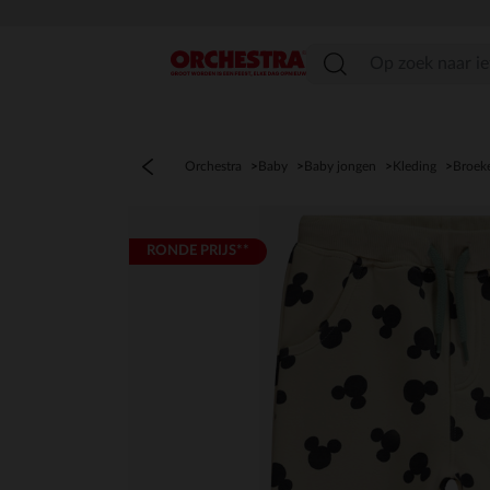
menu
Orchestra
Baby
Baby jongen
Kleding
Broeke
RONDE PRIJS**