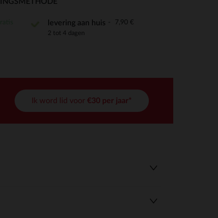
RINGSMETHODE
ratis
7,90 €
levering aan huis
2 tot 4 dagen
r wens aan te passen en te beheren, en zorgt ervoor dat aan de
Ik word lid voor
€30 per jaar*