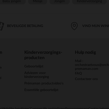
Baby jongen
Meisje
Jongen
Kinderverzorging
BEVEILIGDE BETALING
VIND MIJN WIN
en
Kinderverzorgings-
Hulp nodig
producten
Mail :
orchestraetvous@orch
Geboortelijst
jn
premaman.com
Adviezen voor
FAQ
kinderverzorging
l
Contacteer ons
Prémaman productvideo's
Essentiële geboortelijst
en
Wettelijke bepalingen
*Commerciële aanbiedingen
Persoonsgegevens
Cookies behere