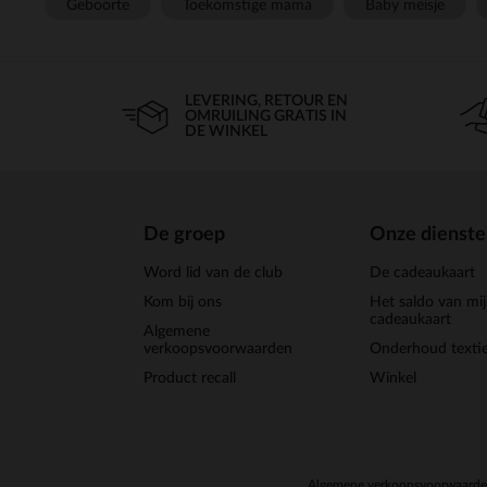
Geboorte
Toekomstige mama
Baby meisje
LEVERING, RETOUR EN
OMRUILING GRATIS IN
DE WINKEL
De groep
Onze dienst
Word lid van de club
De cadeaukaart
Kom bij ons
Het saldo van mi
cadeaukaart
Algemene
verkoopsvoorwaarden
Onderhoud textie
Product recall
Winkel
Algemene verkoopsvoorwaard