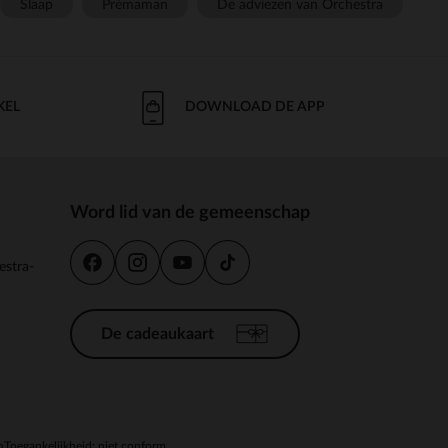
Slaap
Prémaman
De adviezen van Orchestra
KEL
DOWNLOAD DE APP
Word lid van de gemeenschap
estra-
De cadeaukaart
n
Toegankelijkheid: niet conform