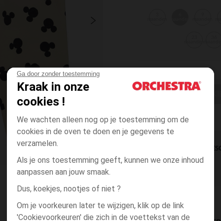
3
6
9
maanden
maanden
maanden
m
23
36
maanden
maand
Ga door zonder toestemming
Kraak in onze
EEN MAAT KI
cookies !
We wachten alleen nog op je toestemming om de
cookies in de oven te doen en je gegevens te
verzamelen.
DIRECTE BES
Als je ons toestemming geeft, kunnen we onze inhoud
aanpassen aan jouw smaak.
Dus, koekjes, nootjes of niet ?
Om je voorkeuren later te wijzigen, klik op de link
'Cookievoorkeuren' die zich in de voettekst van de