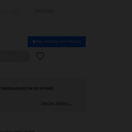
12
18
MAATTABEL
aanden
maanden
en
betaling beschikbaar
Verlanglijstje.
EZEN
CHIKBAARHEID IN DE WINKEL
Selecteer Winkel →