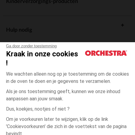
Kinderverzorgings-producten
Hulp nodig
Ga door zonder toestemming
Kraak in onze cookies
!
De cadeaukaart
We wachten alleen nog op je toestemming om de cookies
in de oven te doen en je gegevens te verzamelen.
Als je ons toestemming geeft, kunnen we onze inhoud
aanpassen aan jouw smaak.
Algemene verkoopsvoorwaarden
Dus, koekjes, nootjes of niet ?
Wettelijke bepalingen
*Commerciële aanbiedingen
Om je voorkeuren later te wijzigen, klik op de link
Persoonsgegevens
'Cookievoorkeuren' die zich in de voettekst van de pagina
6
Grijs
Grijs
maanden
Cookies beheren
bevindt.