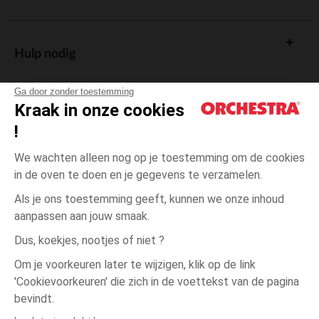
Hulp nodig
Ga door zonder toestemming
Kraak in onze cookies
!
De cadeaukaart
We wachten alleen nog op je toestemming om de cookies
in de oven te doen en je gegevens te verzamelen.
Als je ons toestemming geeft, kunnen we onze inhoud
aanpassen aan jouw smaak.
Algemene verkoopsvoorwaarden
Dus, koekjes, nootjes of niet ?
Wettelijke bepalingen
*Commerciële aanbiedingen
Om je voorkeuren later te wijzigen, klik op de link
Persoonsgegevens
'Cookievoorkeuren' die zich in de voettekst van de pagina
3
Groen
Groen
maanden
Cookies beheren
bevindt.
Toegankelijkheid: niet conform