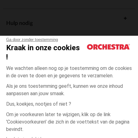
Hulp nodig
Ga door zonder toestemming
Kraak in onze cookies
!
De cadeaukaart
We wachten alleen nog op je toestemming om de cookies
in de oven te doen en je gegevens te verzamelen.
Als je ons toestemming geeft, kunnen we onze inhoud
aanpassen aan jouw smaak.
Algemene verkoopsvoorwaarden
Dus, koekjes, nootjes of niet ?
Wettelijke bepalingen
*Commerciële aanbiedingen
Om je voorkeuren later te wijzigen, klik op de link
Persoonsgegevens
'Cookievoorkeuren' die zich in de voettekst van de pagina
3
Beige
Beige
maanden
Cookies beheren
bevindt.
Toegankelijkheid: niet conform