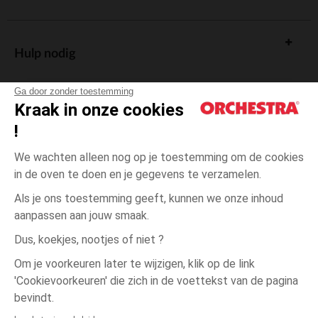
Hulp nodig
Ga door zonder toestemming
Kraak in onze cookies
!
De cadeaukaart
We wachten alleen nog op je toestemming om de cookies
in de oven te doen en je gegevens te verzamelen.
Als je ons toestemming geeft, kunnen we onze inhoud
aanpassen aan jouw smaak.
Algemene verkoopsvoorwaarden
Dus, koekjes, nootjes of niet ?
Wettelijke bepalingen
*Commerciële aanbiedingen
Om je voorkeuren later te wijzigen, klik op de link
Persoonsgegevens
'Cookievoorkeuren' die zich in de voettekst van de pagina
3
Blauw
Blauw
maanden
Cookies beheren
bevindt.
Toegankelijkheid: niet conform