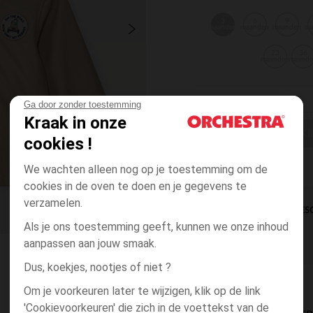
3
6
9
maanden
maanden
maanden
m
23
36
maanden
maand
Ga door zonder toestemming
Kraak in onze
EEN MAAT KI
cookies !
We wachten alleen nog op je toestemming om de
cookies in de oven te doen en je gegevens te
verzamelen.
DIRECTE BES
Als je ons toestemming geeft, kunnen we onze inhoud
aanpassen aan jouw smaak.
Dus, koekjes, nootjes of niet ?
Om je voorkeuren later te wijzigen, klik op de link
'Cookievoorkeuren' die zich in de voettekst van de