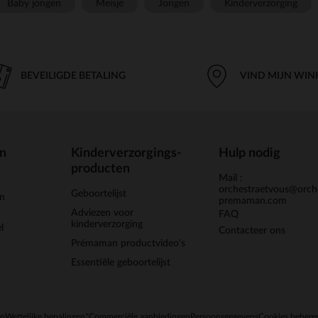
Baby jongen
Meisje
Jongen
Kinderverzorging
BEVEILIGDE BETALING
VIND MIJN WIN
en
Kinderverzorgings-
Hulp nodig
producten
Mail :
orchestraetvous@orch
Geboortelijst
jn
premaman.com
Adviezen voor
FAQ
kinderverzorging
l
Contacteer ons
Prémaman productvideo's
Essentiële geboortelijst
en
Wettelijke bepalingen
*Commerciële aanbiedingen
Persoonsgegevens
Cookies behere