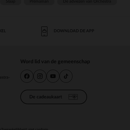
Slaap
Prémaman
De adviezen van Orchestra
KEL
DOWNLOAD DE APP
Word lid van de gemeenschap
estra-
De cadeaukaart
n
Toegankelijkheid: niet conform