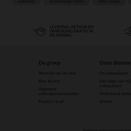
Geboorte
Toekomstige mama
Baby meisje
LEVERING, RETOUR EN
OMRUILING GRATIS IN
DE WINKEL
De groep
Onze dienst
Word lid van de club
De cadeaukaart
Kom bij ons
Het saldo van mi
cadeaukaart
Algemene
verkoopsvoorwaarden
Onderhoud textie
Product recall
Winkel
Algemene verkoopsvoorwaard