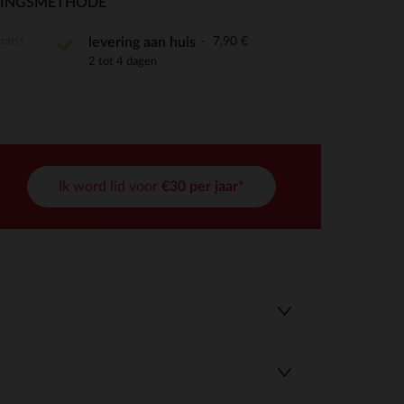
RINGSMETHODE
ratis
7,90 €
levering aan huis
2 tot 4 dagen
r wens aan te passen en te beheren, en zorgt ervoor dat aan de
Ik word lid voor
€30 per jaar*