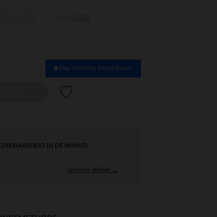
12
18
MAATTABEL
aanden
maanden
en
betaling beschikbaar
Verlanglijstje.
EZEN
CHIKBAARHEID IN DE WINKEL
Selecteer Winkel →