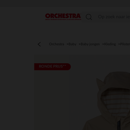
menu
Orchestra
Baby
Baby jongen
Kleding
Pilote
RONDE PRIJS**