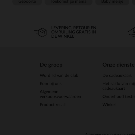
Geboorte
Toekomstige mama
Baby meisje
LEVERING, RETOUR EN
OMRUILING GRATIS IN
DE WINKEL
De groep
Onze dienst
Word lid van de club
De cadeaukaart
Kom bij ons
Het saldo van mi
cadeaukaart
Algemene
verkoopsvoorwaarden
Onderhoud textie
Product recall
Winkel
Algemene verkoopsvoorwaard