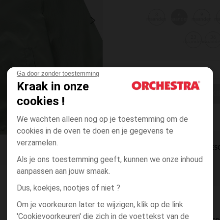
3
6
9
maanden
maanden
maanden
m
23
36
maanden
maand
Ga door zonder toestemming
Kraak in onze
EEN MAAT KI
cookies !
We wachten alleen nog op je toestemming om de
cookies in de oven te doen en je gegevens te
verzamelen.
DIRECTE BES
Als je ons toestemming geeft, kunnen we onze inhoud
aanpassen aan jouw smaak.
Dus, koekjes, nootjes of niet ?
Om je voorkeuren later te wijzigen, klik op de link
'Cookievoorkeuren' die zich in de voettekst van de