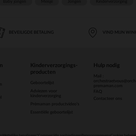
Baby jongen
Meisje
Jongen
Kinderverzorging
BEVEILIGDE BETALING
VIND MIJN WIN
en
Kinderverzorgings-
Hulp nodig
producten
Mail :
orchestraetvous@orch
Geboortelijst
jn
premaman.com
Adviezen voor
FAQ
kinderverzorging
l
Contacteer ons
Prémaman productvideo's
Essentiële geboortelijst
en
Wettelijke bepalingen
*Commerciële aanbiedingen
Persoonsgegevens
Cookies behere