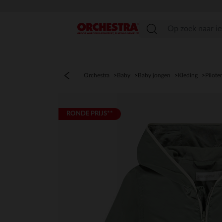
menu
Orchestra
Baby
Baby jongen
Kleding
Pilote
RONDE PRIJS**