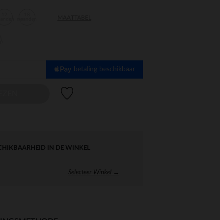
12
18
MAATTABEL
aanden
maanden
en
betaling beschikbaar
Verlanglijstje.
EZEN
CHIKBAARHEID IN DE WINKEL
Selecteer Winkel →