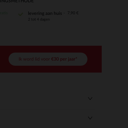
RINGSMETHODE
ratis
7,90 €
levering aan huis
2 tot 4 dagen
r wens aan te passen en te beheren, en zorgt ervoor dat aan de
Ik word lid voor
€30 per jaar*