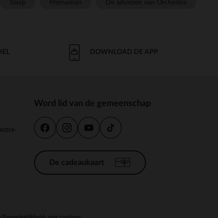
Slaap
Prémaman
De adviezen van Orchestra
KEL
DOWNLOAD DE APP
Word lid van de gemeenschap
estra-
De cadeaukaart
n
Toegankelijkheid: niet conform