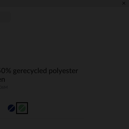
×
0% gerecycled polyester
en
-06M