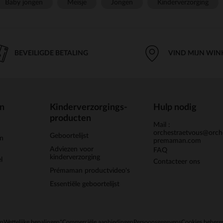
Baby jongen
Meisje
Jongen
Kinderverzorging
BEVEILIGDE BETALING
VIND MIJN WIN
en
Kinderverzorgings-
Hulp nodig
producten
Mail :
orchestraetvous@orch
Geboortelijst
jn
premaman.com
Adviezen voor
FAQ
kinderverzorging
l
Contacteer ons
Prémaman productvideo's
Essentiële geboortelijst
en
Wettelijke bepalingen
*Commerciële aanbiedingen
Persoonsgegevens
Cookies behere