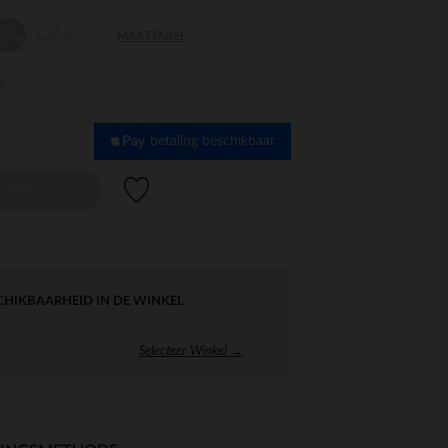
12
18
MAATTABEL
aanden
maanden
en
betaling beschikbaar
Verlanglijstje.
EZEN
CHIKBAARHEID IN DE WINKEL
Selecteer Winkel →