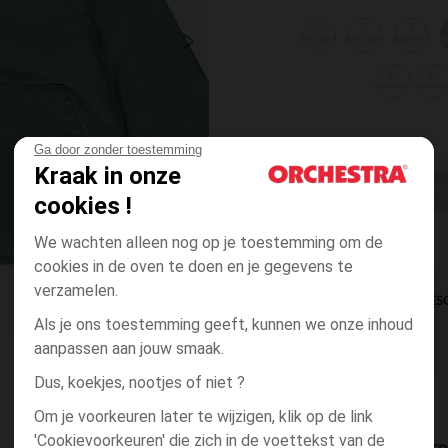
3
6
9
maanden
maanden
maanden
m
23
36
maanden
maand
Ga door zonder toestemming
Kraak in onze
EEN MAAT KI
cookies !
We wachten alleen nog op je toestemming om de
cookies in de oven te doen en je gegevens te
verzamelen.
DIRECTE BES
Als je ons toestemming geeft, kunnen we onze inhoud
aanpassen aan jouw smaak.
Dus, koekjes, nootjes of niet ?
Om je voorkeuren later te wijzigen, klik op de link
'Cookievoorkeuren' die zich in de voettekst van de