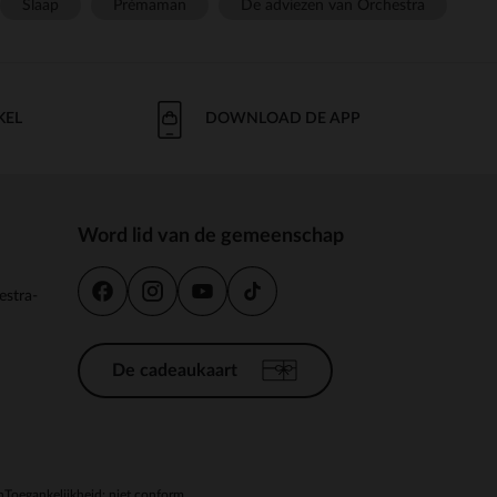
Slaap
Prémaman
De adviezen van Orchestra
KEL
DOWNLOAD DE APP
Word lid van de gemeenschap
estra-
De cadeaukaart
n
Toegankelijkheid: niet conform