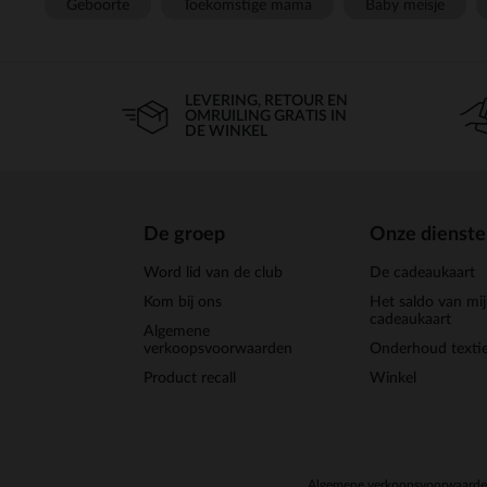
Geboorte
Toekomstige mama
Baby meisje
LEVERING, RETOUR EN
OMRUILING GRATIS IN
DE WINKEL
De groep
Onze dienst
Word lid van de club
De cadeaukaart
Kom bij ons
Het saldo van mi
cadeaukaart
Algemene
verkoopsvoorwaarden
Onderhoud textie
Product recall
Winkel
Algemene verkoopsvoorwaard