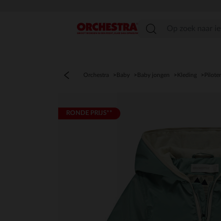
menu
Orchestra
Baby
Baby jongen
Kleding
Pilote
RONDE PRIJS**