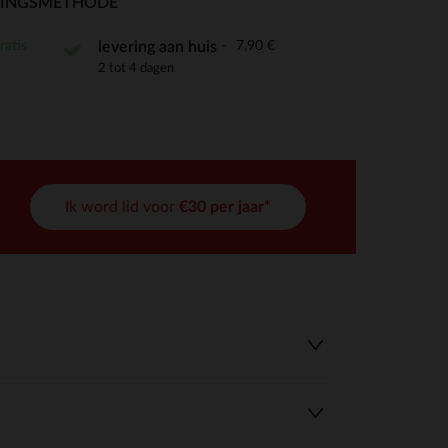
RINGSMETHODE
ratis
7,90 €
levering aan huis
2 tot 4 dagen
r wens aan te passen en te beheren, en zorgt ervoor dat aan de
Ik word lid voor
€30 per jaar*