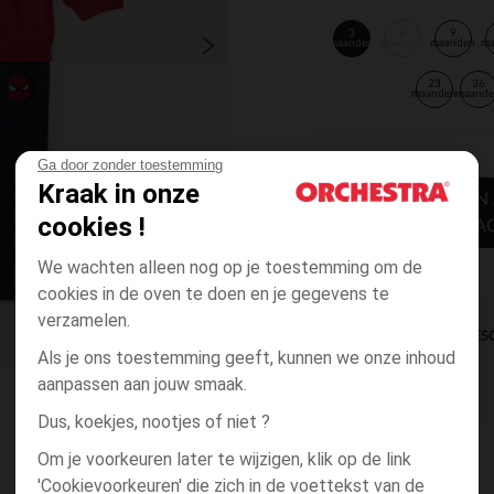
3
6
9
maanden
maanden
maanden
m
23
36
maanden
maand
Ga door zonder toestemming
Kraak in onze
TOEVOEGEN
cookies !
WINKELWA
We wachten alleen nog op je toestemming om de
cookies in de oven te doen en je gegevens te
verzamelen.
DIRECTE BES
Als je ons toestemming geeft, kunnen we onze inhoud
aanpassen aan jouw smaak.
Dus, koekjes, nootjes of niet ?
Om je voorkeuren later te wijzigen, klik op de link
'Cookievoorkeuren' die zich in de voettekst van de