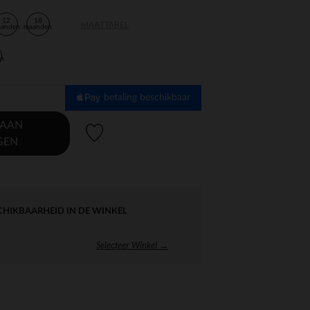
12
18
MAATTABEL
aanden
maanden
en
betaling beschikbaar
 AAN
Verlanglijstje.
GEN
CHIKBAARHEID IN DE WINKEL
Selecteer Winkel →