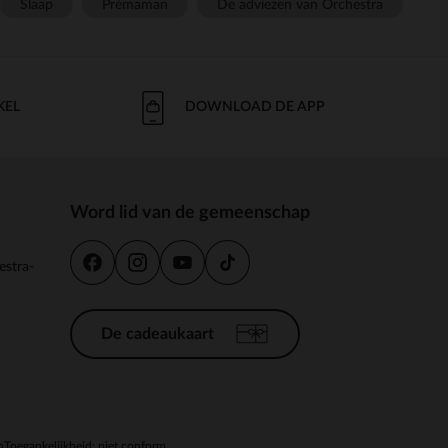
Slaap
Prémaman
De adviezen van Orchestra
KEL
DOWNLOAD DE APP
Word lid van de gemeenschap
estra-
De cadeaukaart
n
Toegankelijkheid: niet conform