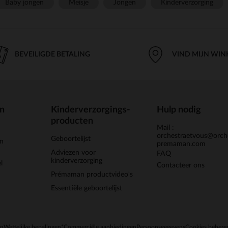
Baby jongen
Meisje
Jongen
Kinderverzorging
BEVEILIGDE BETALING
VIND MIJN WIN
en
Kinderverzorgings-
Hulp nodig
producten
Mail :
orchestraetvous@orch
Geboortelijst
jn
premaman.com
Adviezen voor
FAQ
kinderverzorging
l
Contacteer ons
Prémaman productvideo's
Essentiële geboortelijst
en
Wettelijke bepalingen
*Commerciële aanbiedingen
Persoonsgegevens
Cookies behere