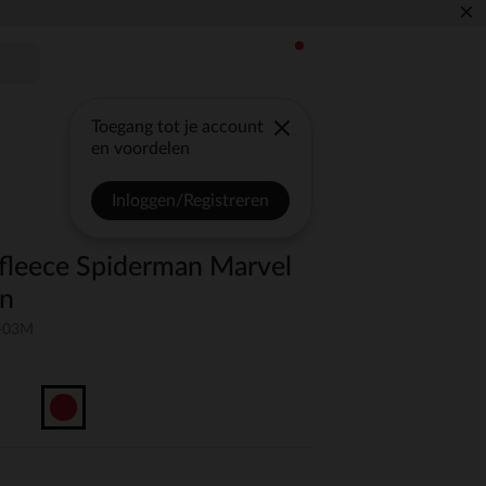
×
Toegang tot je account
en voordelen
Inloggen/Registreren
 fleece Spiderman Marvel
en
M-03M