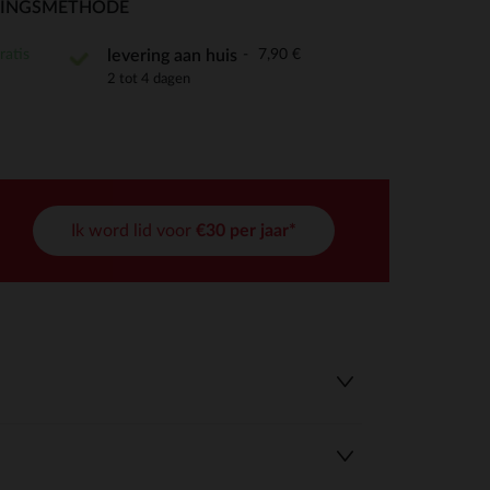
RINGSMETHODE
ratis
7,90 €
levering aan huis
2 tot 4 dagen
r wens aan te passen en te beheren, en zorgt ervoor dat aan de
Ik word lid voor
€30 per jaar*