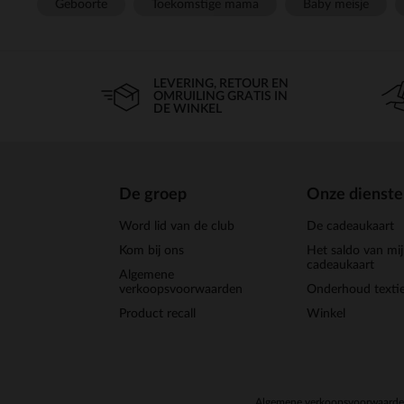
Geboorte
Toekomstige mama
Baby meisje
LEVERING, RETOUR EN
OMRUILING GRATIS IN
DE WINKEL
De groep
Onze dienst
Word lid van de club
De cadeaukaart
Kom bij ons
Het saldo van mi
cadeaukaart
Algemene
verkoopsvoorwaarden
Onderhoud textie
Product recall
Winkel
Algemene verkoopsvoorwaard