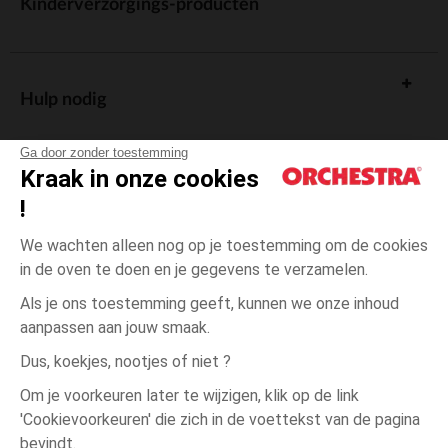
Kinderverzorgings-producten
Hulp nodig
Ga door zonder toestemming
Kraak in onze cookies
!
De cadeaukaart
We wachten alleen nog op je toestemming om de cookies
in de oven te doen en je gegevens te verzamelen.
Als je ons toestemming geeft, kunnen we onze inhoud
aanpassen aan jouw smaak.
Algemene verkoopsvoorwaarden
Dus, koekjes, nootjes of niet ?
Wettelijke bepalingen
*Commerciële aanbiedingen
Om je voorkeuren later te wijzigen, klik op de link
Persoonsgegevens
'Cookievoorkeuren' die zich in de voettekst van de pagina
6
Blauw
Blauw
maanden
Cookies beheren
bevindt.