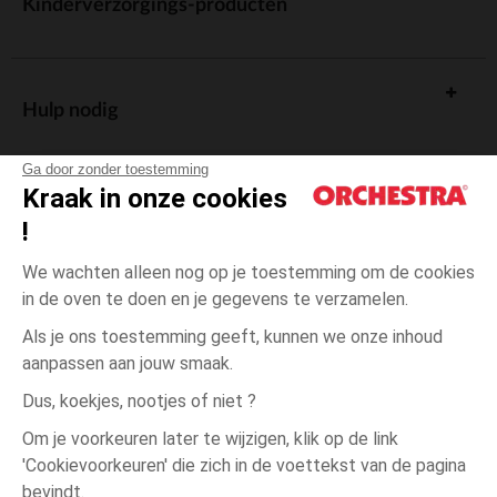
Kinderverzorgings-producten
Hulp nodig
Ga door zonder toestemming
Kraak in onze cookies
!
De cadeaukaart
We wachten alleen nog op je toestemming om de cookies
in de oven te doen en je gegevens te verzamelen.
Als je ons toestemming geeft, kunnen we onze inhoud
aanpassen aan jouw smaak.
Algemene verkoopsvoorwaarden
Dus, koekjes, nootjes of niet ?
Wettelijke bepalingen
*Commerciële aanbiedingen
Om je voorkeuren later te wijzigen, klik op de link
Persoonsgegevens
'Cookievoorkeuren' die zich in de voettekst van de pagina
36
Ecru
Ecru
maanden
Cookies beheren
bevindt.