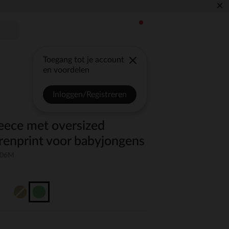
×
Toegang tot je account
en voordelen
Inloggen/Registreren
leece met oversized
renprint voor babyjongens
-06M