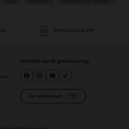
Slaap
Prémaman
De adviezen van Orchestra
KEL
DOWNLOAD DE APP
Word lid van de gemeenschap
estra-
De cadeaukaart
n
Toegankelijkheid: niet conform