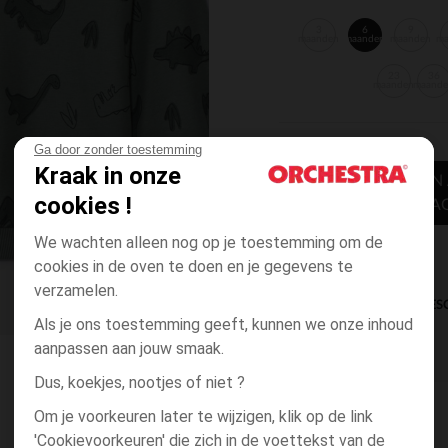
3
6
9
maanden
maanden
maanden
m
23
36
maanden
maand
Ga door zonder toestemming
Kraak in onze
TOEVOEGEN
cookies !
WINKELWA
We wachten alleen nog op je toestemming om de
cookies in de oven te doen en je gegevens te
verzamelen.
DIRECTE BES
Als je ons toestemming geeft, kunnen we onze inhoud
aanpassen aan jouw smaak.
Dus, koekjes, nootjes of niet ?
Om je voorkeuren later te wijzigen, klik op de link
'Cookievoorkeuren' die zich in de voettekst van de