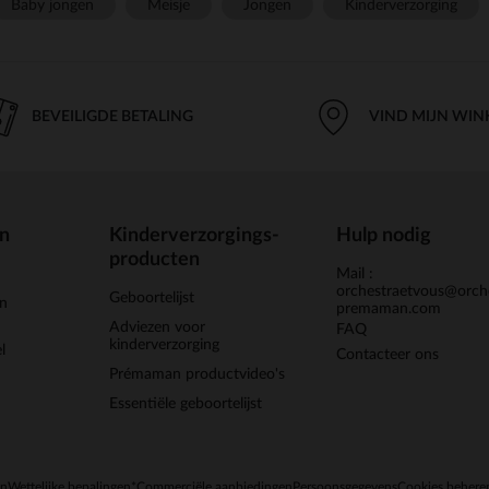
Baby jongen
Meisje
Jongen
Kinderverzorging
BEVEILIGDE BETALING
VIND MIJN WIN
en
Kinderverzorgings-
Hulp nodig
producten
Mail :
orchestraetvous@orch
Geboortelijst
jn
premaman.com
Adviezen voor
FAQ
kinderverzorging
l
Contacteer ons
Prémaman productvideo's
Essentiële geboortelijst
en
Wettelijke bepalingen
*Commerciële aanbiedingen
Persoonsgegevens
Cookies behere