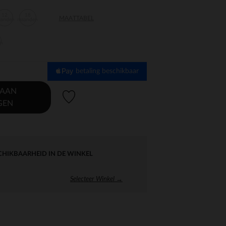
12
18
MAATTABEL
aanden
maanden
en
betaling beschikbaar
 AAN
Verlanglijstje.
GEN
CHIKBAARHEID IN DE WINKEL
Selecteer Winkel →