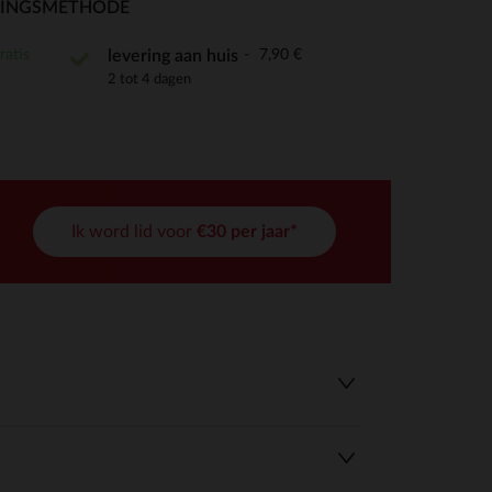
RINGSMETHODE
ratis
7,90 €
levering aan huis
2 tot 4 dagen
r wens aan te passen en te beheren, en zorgt ervoor dat aan de
Ik word lid voor
€30 per jaar*