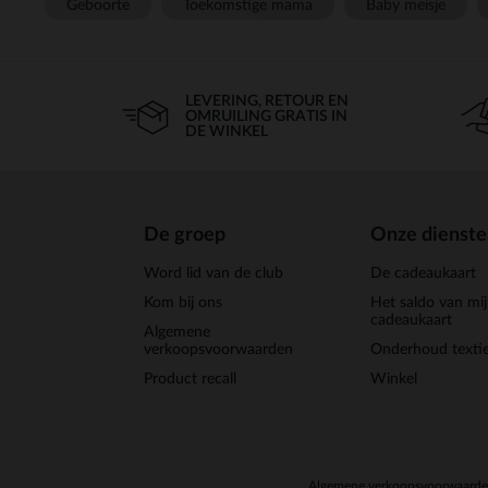
Geboorte
Toekomstige mama
Baby meisje
LEVERING, RETOUR EN
OMRUILING GRATIS IN
DE WINKEL
De groep
Onze dienst
Word lid van de club
De cadeaukaart
Kom bij ons
Het saldo van mi
cadeaukaart
Algemene
verkoopsvoorwaarden
Onderhoud textie
Product recall
Winkel
Algemene verkoopsvoorwaard