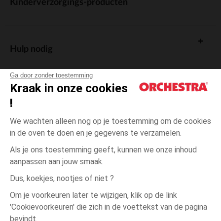
Kinderverzorgings-producten
Hulp nodig
Ga door zonder toestemming
Kraak in onze cookies
!
De cadeaukaart
We wachten alleen nog op je toestemming om de cookies
in de oven te doen en je gegevens te verzamelen.
Als je ons toestemming geeft, kunnen we onze inhoud
aanpassen aan jouw smaak.
Algemene verkoopsvoorwaarden
Dus, koekjes, nootjes of niet ?
Wettelijke bepalingen
*Commerciële aanbiedingen
Om je voorkeuren later te wijzigen, klik op de link
Persoonsgegevens
'Cookievoorkeuren' die zich in de voettekst van de pagina
6
Ecru
Ecru
maanden
Cookies beheren
bevindt.